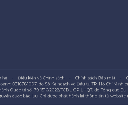
n hệ
Điều kiện và Chính sách
Chính sách Bảo mật
doanh: 0316781007, do Sở Kế hoạch và Đầu tư TP. Hồ Chí Minh cấ
 hành Quốc tế số: 79-1516/2022/TCDL-GP LHQT, do Tổng cục Du l
uyền được bảo lưu. Chỉ được phát hành lại thông tin từ website n