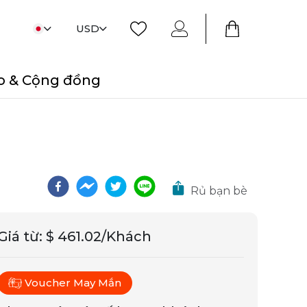
USD
o & Cộng đồng
Rủ bạn bè
Giá từ
:
$ 461.02/Khách
Voucher May Mắn