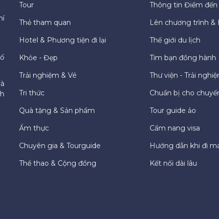
Tour
Thông tin Điểm đến
hí
Thẻ tham quan
Lên chương trình & 
Hotel & Phương tiện đi lại
Thế giới du lịch
hố
Khỏe - Đẹp
Tìm bạn đồng hành
Trải nghiệm & Vé
Thư viện - Trải nghi
và
Tri thức
Chuẩn bị cho chuyến
ch
Quà tặng & Sản phẩm
Tour guide ảo
Ẩm thực
Cẩm nang visa
Chuyên gia & Tourguide
Hướng dẫn khi đi m
Thể thao & Cộng đồng
Kết nối dài lâu