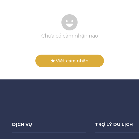
Chưa có cảm nhận nào
Viết cảm nhận
DỊCH VỤ
TRỢ LÝ DU LỊCH