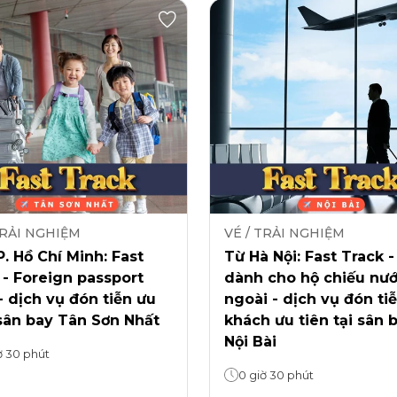
TRẢI NGHIỆM
VÉ / TRẢI NGHIỆM
. Hồ Chí Minh: Fast
Từ Hà Nội: Fast Track -
 - Foreign passport
dành cho hộ chiếu nư
- dịch vụ đón tiễn ưu
ngoài - dịch vụ đón ti
sân bay Tân Sơn Nhất
khách ưu tiên tại sân 
Nội Bài
ờ 30 phút
0 giờ 30 phút