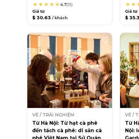
4.7
(
15
)
Giá từ
Giá từ
$ 30.63
$ 35.
/
khách
VÉ / TRẢI NGHIỆM
VÉ / 
Từ Hà Nội: Từ hạt cà phê
Từ Hà
đến tách cà phê: di sản cà
Nội: 
phê Việt Nam tại Sử Quán
Gard