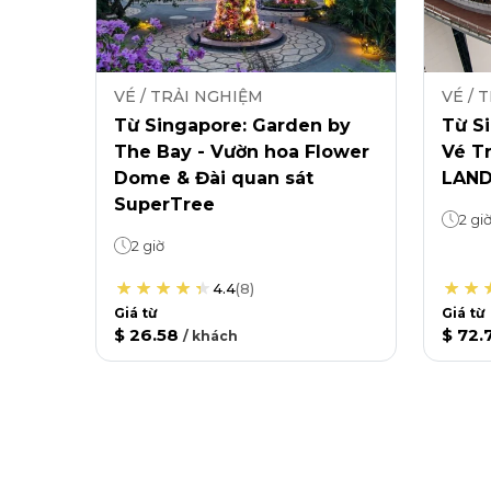
VÉ / TRẢI NGHIỆM
VÉ / 
Từ Singapore: Garden by
Từ Si
The Bay - Vườn hoa Flower
Vé T
Dome & Đài quan sát
LAND
SuperTree
2 gi
2 giờ
4.4
(
8
)
Giá từ
Giá từ
$ 26.58
$ 72.
/
khách