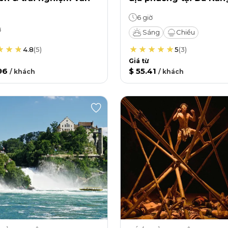
6 giờ
ờ
Sáng
Chiều
4.8
(
5
)
5
(
3
)
Giá từ
96
$ 55.41
/
khách
/
khách