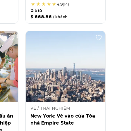
4.9
(
14
)
Giá từ
$ 668.86
/
khách
VÉ / TRẢI NGHIỆM
ấu ăn
New York: Vé vào cửa Tòa
hiệp
nhà Empire State
g