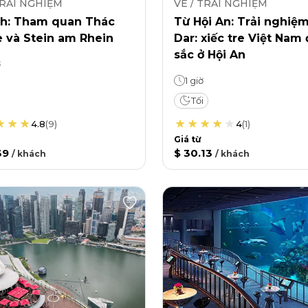
TRẢI NGHIỆM
VÉ / TRẢI NGHIỆM
ch: Tham quan Thác
Từ Hội An: Trải nghiệ
e và Stein am Rhein
Dar: xiếc tre Việt Nam
sắc ở Hội An
ờ
1 giờ
Tối
4.8
(
9
)
4
(
1
)
Giá từ
39
$ 30.13
/
khách
/
khách