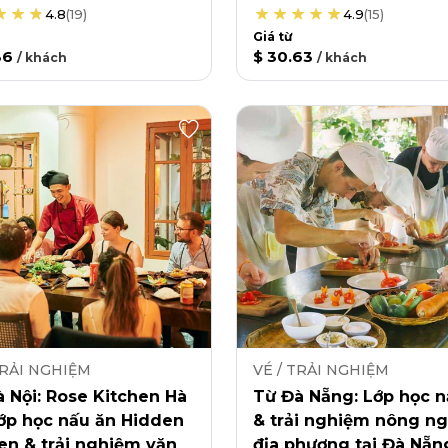
4.8
(
19
)
4.9
(
15
)
Giá từ
36
$ 30.63
/
khách
/
khách
TRẢI NGHIỆM
VÉ / TRẢI NGHIỆM
 Nội: Rose Kitchen Hà
Từ Đà Nẵng: Lớp học n
lớp học nấu ăn Hidden
& trải nghiệm nông ng
en & trải nghiệm văn
địa phương tại Đà Nẵn