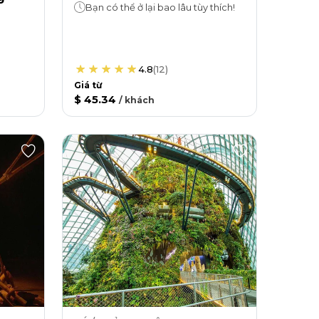
Bạn có thể ở lại bao lâu tùy thích!
4.8
(
12
)
Giá từ
$ 45.34
/
khách