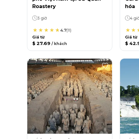
Roastery
hóa
3 giờ
4 gi
4.7
(
11
)
Giá từ
Giá từ
$ 27.69
$ 42.
/
khách