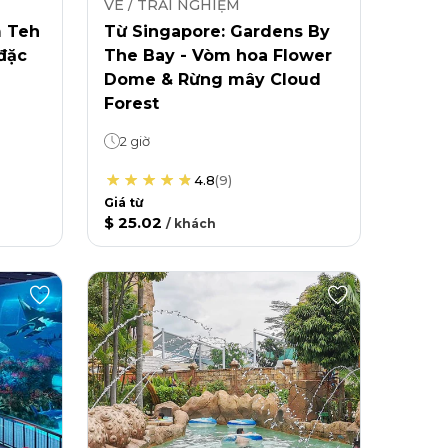
VÉ / TRẢI NGHIỆM
m Teh
Từ Singapore: Gardens By
 đặc
The Bay - Vòm hoa Flower
Dome & Rừng mây Cloud
Forest
2 giờ
4.8
(
9
)
Giá từ
$ 25.02
/
khách