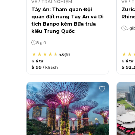
VÉ / TRẢI NGHIỆM
VÉ / 
Tây An: Tham quan Đội
Zuri
quân đất nung Tây An và Di
Rhin
tích Banpo kèm Bữa trưa
5 gi
kiểu Trung Quốc
8 giờ
4.6
(
8
)
Giá từ
Giá từ
$ 99
$ 92.
/
khách