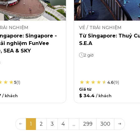
TRẢI NGHIỆM
VÉ / TRẢI NGHIỆM
ngapore: Singapore -
Từ Singapore: Thuỷ C
rải nghiệm FunVee
S.E.A
, SEA & SKY
2 giờ
ờ
5
(
1
)
4.6
(
9
)
Giá từ
7
$ 34.4
/
khách
/
khách
1
2
3
4
...
299
300