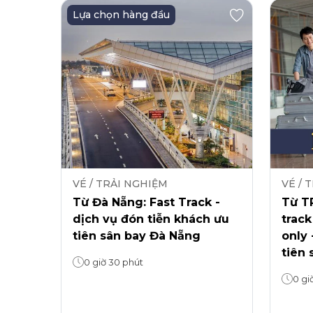
Lựa chọn hàng đầu
VÉ / TRẢI NGHIỆM
VÉ / 
Từ Đà Nẵng: Fast Track -
Từ TP
dịch vụ đón tiễn khách ưu
track
tiên sân bay Đà Nẵng
only 
tiên 
0 giờ 30 phút
0 gi