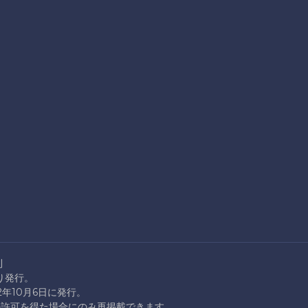
則
より発行。
22年10月6日に発行。
rationの許可を得た場合にのみ再掲載できます。