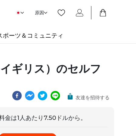
原因
スポーツ＆コミュニティ
（イギリス）のセルフ
友達を招待する
料金は
1人あたり7.50ドル
から。