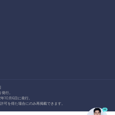
則
より発行。
22年10月6日に発行。
rationの許可を得た場合にのみ再掲載できます。