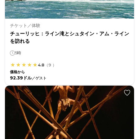
チケット／体験
チューリッヒ：ライン滝とシュタイン・アム・ライン
を訪れる
5時
4.8
（
9
）
価格から
92.39ドル
／
ゲスト