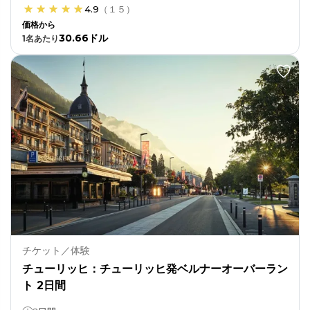
4.9
（
１５
）
価格から
30.66ドル
1
名あたり
チケット／体験
チューリッヒ：チューリッヒ発ベルナーオーバーラン
ト 2日間