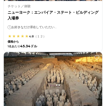
チケット／体験
ニューヨーク：エンパイア・ステート・ビルディング
入場券
お好きなだけ滞在していただいて構いません！
4.8
（
１２
）
価格から
45.34ドル
1
名あたり