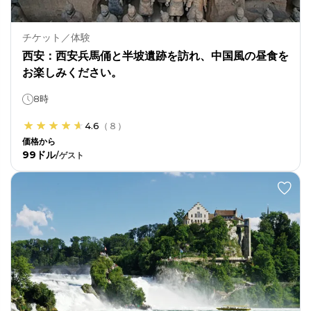
チケット／体験
西安：西安兵馬俑と半坡遺跡を訪れ、中国風の昼食を
お楽しみください。
8時
4.6
（
８
）
価格から
99ドル
/
ゲスト