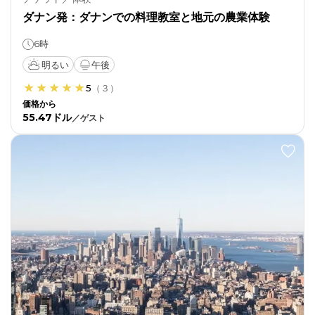
ダナン発：ダナンでの料理教室と地元の農業体験
6時
明るい
午後
5
（
３
）
価格から
55.47ドル
／
ゲスト