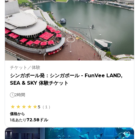
チケット／体験
シンガポール発：シンガポール - FunVee LAND,
SEA & SKY 体験チケット
2時間
5
（
１
）
価格から
72.58ドル
1
名あたり