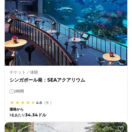
チケット／体験
シンガポール発：SEAアクアリウム
2時間
4.6
（
9
）
価格から
34.34ドル
1
名あたり