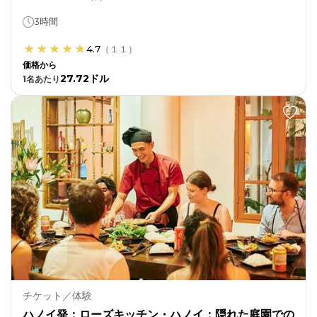
3時間
4.7
（
１１
）
価格から
27.72ドル
1
名あたり
チケット／体験
ハノイ発：ローズキッチン・ハノイ：隠れた庭園での