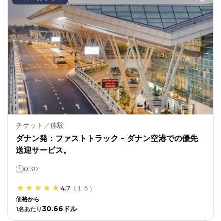
チケット／体験
ダナン発：ファストトラック - ダナン空港での優先
送迎サービス。
0:30
4.7
（
１５
）
価格から
30.66ドル
1
名あたり