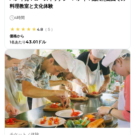
料理教室と文化体験
4時間
4.8
（
５
）
価格から
43.01ドル
1
名あたり
チケット／体験