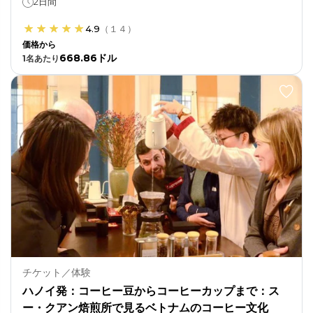
2日間
4.9
（
１４
）
価格から
668.86ドル
1
名あたり
チケット／体験
ハノイ発：コーヒー豆からコーヒーカップまで：ス
ー・クアン焙煎所で見るベトナムのコーヒー文化