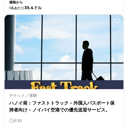
価格から
35.4ドル
1名
あたり
チケット／体験
ハノイ発：ファストトラック - 外国人パスポート保
持者向け - ノイバイ空港での優先送迎サービス。
0:30