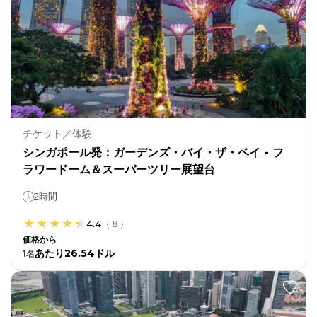
チケット／体験
シンガポール発：ガーデンズ・バイ・ザ・ベイ - フ
ラワードーム＆スーパーツリー展望台
2時間
4.4
（
８
）
価格から
あたり26.54ドル
1
名