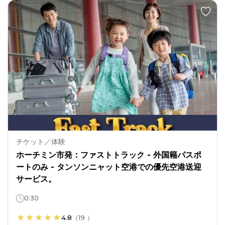
チケット／体験
ホーチミン市発：ファストトラック - 外国籍パスポ
ートのみ - タンソンニャット空港での優先空港送迎
サービス。
0:30
4.8
（
19
）