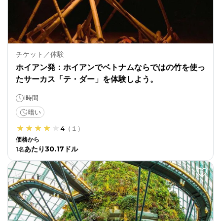
チケット／体験
ホイアン発：ホイアンでベトナムならではの竹を使っ
たサーカス「テ・ダー」を体験しよう。
1時間
暗い
4
（
１
）
価格から
あたり30.17ドル
1
名