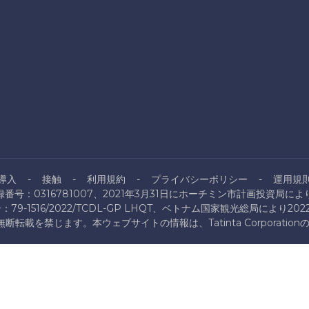
導入
接触
利用規約
プライバシーポリシー
運用規
番号：0316781007、2021年3月31日にホーチミン市計画投資局に
9-1516/2022/TCDL-GP LHQT、ベトナム国家観光総局により20
ration。無断転載を禁じます。本ウェブサイトの情報は、Tatinta Corpo