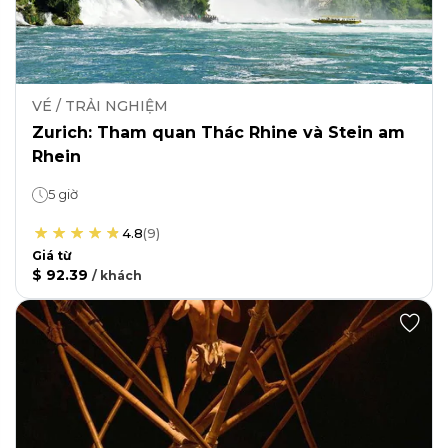
VÉ / TRẢI NGHIỆM
Zurich: Tham quan Thác Rhine và Stein am
Rhein
5 giờ
4.8
(
9
)
Giá từ
$ 92.39
/
khách