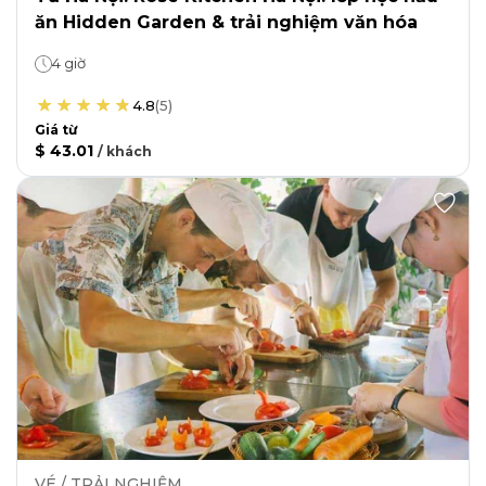
ăn Hidden Garden & trải nghiệm văn hóa
4 giờ
4.8
(
5
)
Giá từ
$ 43.01
/
khách
VÉ / TRẢI NGHIỆM