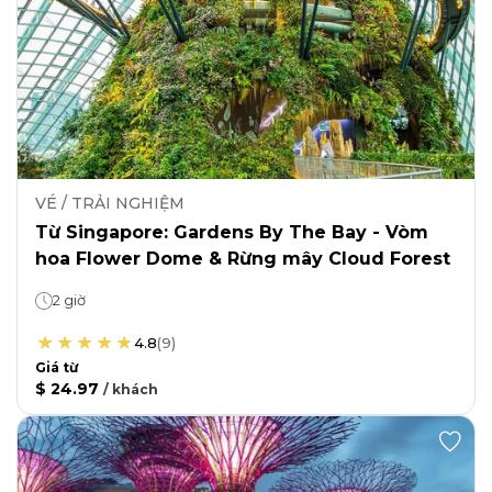
VÉ / TRẢI NGHIỆM
Từ Singapore: Gardens By The Bay - Vòm
hoa Flower Dome & Rừng mây Cloud Forest
2 giờ
4.8
(
9
)
Giá từ
$ 24.97
/
khách