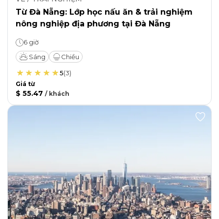
Từ Đà Nẵng: Lớp học nấu ăn & trải nghiệm
nông nghiệp địa phương tại Đà Nẵng
6 giờ
Sáng
Chiều
5
(
3
)
Giá từ
$ 55.47
/
khách