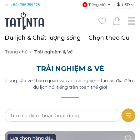
$
Tiếng Việt
USD
M:
(+84) 786 359 178
Du lịch & Chất lượng sống
Chọn theo Gu
T
Trang chủ
Trải nghiệm & Vé
TRẢI NGHIỆM & VÉ
Cung cấp vé tham quan và các trải nghiệm tại các địa điểm
du lịch nổi tiếng trên toàn thế giới
Lựa chọn hàng đầu