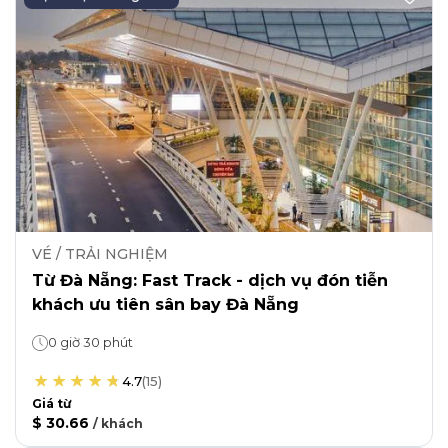
VÉ / TRẢI NGHIỆM
Từ Đà Nẵng: Fast Track - dịch vụ đón tiễn
khách ưu tiên sân bay Đà Nẵng
0 giờ 30 phút
4.7
(
15
)
Giá từ
$ 30.66
/
khách