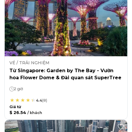
VÉ / TRẢI NGHIỆM
Từ Singapore: Garden by The Bay - Vườn
hoa Flower Dome & Đài quan sát SuperTree
2 giờ
4.4
(
8
)
Giá từ
$ 26.54
/
khách