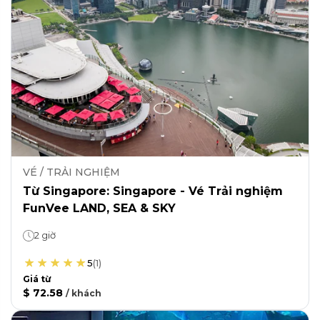
VÉ / TRẢI NGHIỆM
Từ Singapore: Singapore - Vé Trải nghiệm
FunVee LAND, SEA & SKY
2 giờ
5
(
1
)
Giá từ
$ 72.58
/
khách