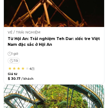
VÉ / TRẢI NGHIỆM
Từ Hội An: Trải nghiệm Teh Dar: xiếc tre Việt
Nam đặc sắc ở Hội An
1 giờ
Tối
4
(
1
)
Giá từ
$ 30.17
/
khách