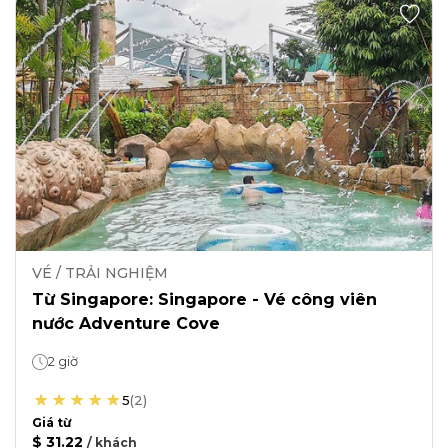
VÉ / TRẢI NGHIỆM
Từ Singapore: Singapore - Vé công viên
nước Adventure Cove
2 giờ
5
(
2
)
Giá từ
$ 31.22
/
khách