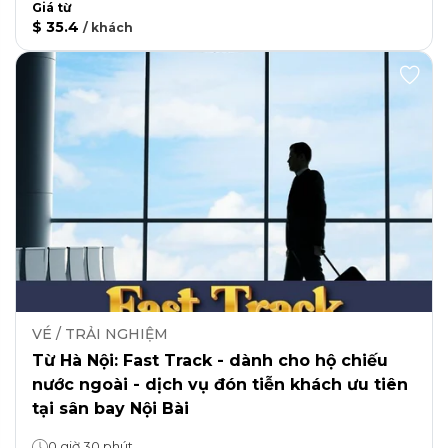
Giá từ
$ 35.4
/
khách
VÉ / TRẢI NGHIỆM
Từ Hà Nội: Fast Track - dành cho hộ chiếu
nước ngoài - dịch vụ đón tiễn khách ưu tiên
tại sân bay Nội Bài
0 giờ 30 phút