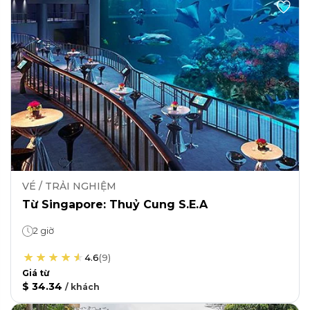
VÉ / TRẢI NGHIỆM
Từ Singapore: Thuỷ Cung S.E.A
2 giờ
4.6
(
9
)
Giá từ
$ 34.34
/
khách