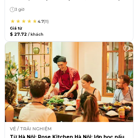
3 giờ
4.7
(
11
)
Giá từ
$ 27.72
/
khách
VÉ / TRẢI NGHIỆM
Từ Hà Nội: Rose Kitchen Hà Nội: lớp học nấu