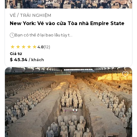
VÉ / TRẢI NGHIỆM
New York: Vé vào cửa Tòa nhà Empire State
Bạn có thể ở lại bao lâu tùy thích!
4.8
(
12
)
Giá từ
$ 45.34
/
khách