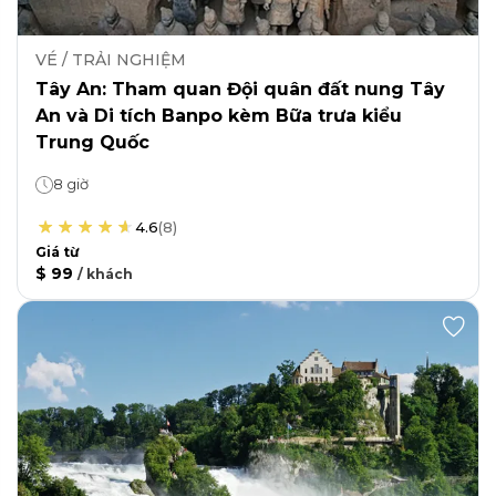
VÉ / TRẢI NGHIỆM
Tây An: Tham quan Đội quân đất nung Tây
An và Di tích Banpo kèm Bữa trưa kiểu
Trung Quốc
8 giờ
4.6
(
8
)
Giá từ
$ 99
/
khách