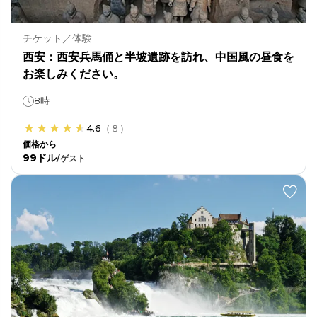
チケット／体験
西安：西安兵馬俑と半坡遺跡を訪れ、中国風の昼食を
お楽しみください。
8時
4.6
（
８
）
価格から
99ドル
/
ゲスト