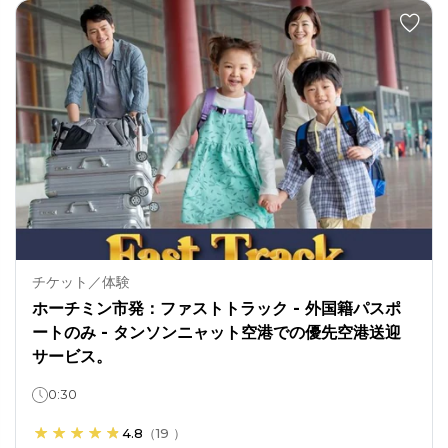
チケット／体験
ホーチミン市発：ファストトラック - 外国籍パスポ
ートのみ - タンソンニャット空港での優先空港送迎
サービス。
0:30
4.8
（
19
）