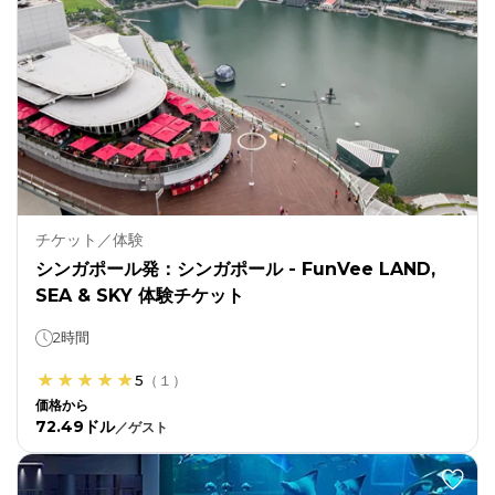
チケット／体験
シンガポール発：シンガポール - FunVee LAND,
SEA & SKY 体験チケット
2時間
5
（
１
）
価格から
72.49ドル
／
ゲスト