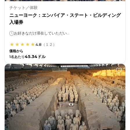
チケット／体験
ニューヨーク：エンパイア・ステート・ビルディング
入場券
お好きなだけ滞在していただいて構いません！
4.8
（
１２
）
価格から
45.34ドル
1
名あたり