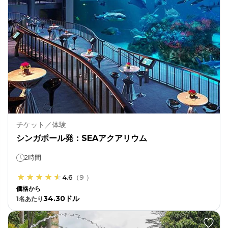
チケット／体験
シンガポール発：SEAアクアリウム
2時間
4.6
（
9
）
価格から
34.30ドル
1
名あたり