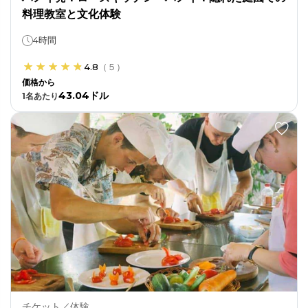
料理教室と文化体験
4時間
4.8
（
５
）
価格から
43.04ドル
1
名あたり
チケット／体験