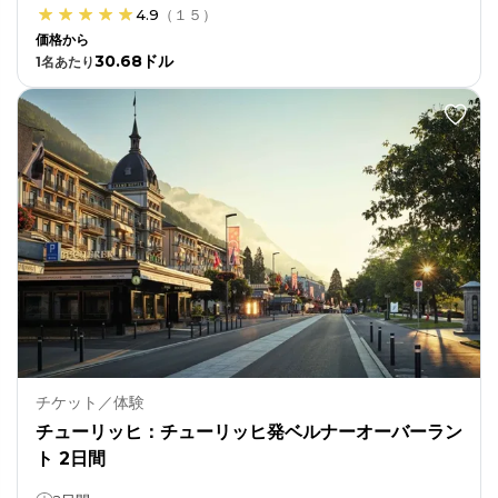
4.9
（
１５
）
価格から
30.68ドル
1
名あたり
チケット／体験
チューリッヒ：チューリッヒ発ベルナーオーバーラン
ト 2日間