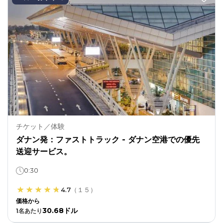
チケット／体験
ダナン発：ファストトラック - ダナン空港での優先
送迎サービス。
0:30
4.7
（
１５
）
価格から
30.68ドル
1
名あたり