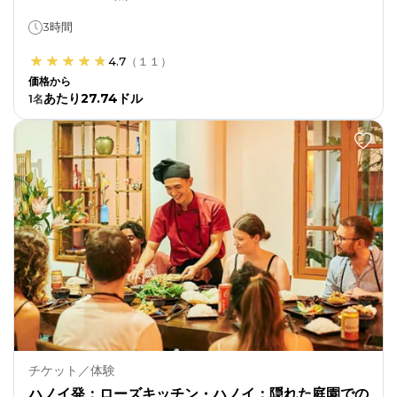
3時間
4.7
（
１１
）
価格から
あたり27.74ドル
1
名
チケット／体験
ハノイ発：ローズキッチン・ハノイ：隠れた庭園での