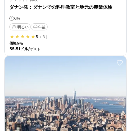
ダナン発：ダナンでの料理教室と地元の農業体験
6時
明るい
午後
5
（
３
）
価格から
55.51ドル
/
ゲスト