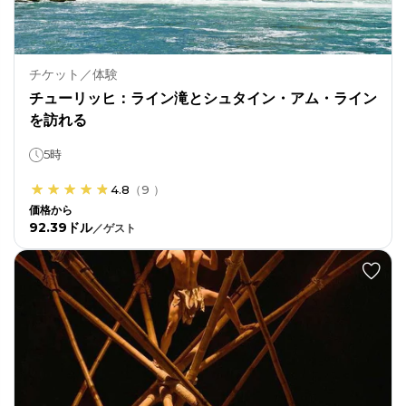
チケット／体験
チューリッヒ：ライン滝とシュタイン・アム・ライン
を訪れる
5時
4.8
（
9
）
価格から
92.39ドル
／
ゲスト