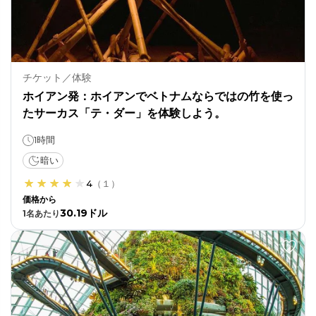
チケット／体験
ホイアン発：ホイアンでベトナムならではの竹を使っ
たサーカス「テ・ダー」を体験しよう。
1時間
暗い
4
（
１
）
価格から
30.19ドル
1
名あたり