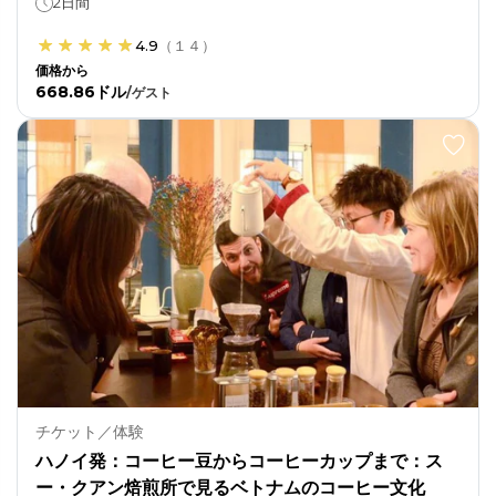
2日間
4.9
（
１４
）
価格から
668.86ドル
/
ゲスト
チケット／体験
ハノイ発：コーヒー豆からコーヒーカップまで：ス
ー・クアン焙煎所で見るベトナムのコーヒー文化