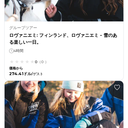
グループツアー
ロヴァニエミ: フィンランド、ロヴァニエミ - 雪のあ
る楽しい一日。
4時間
0
（
0
）
価格から
274.41ドル
/
ゲスト