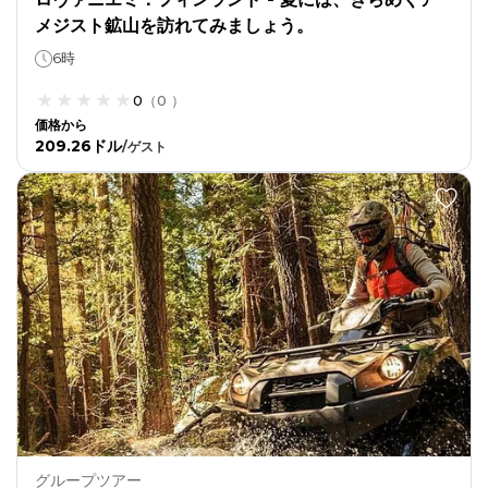
メジスト鉱山を訪れてみましょう。
6時
0
（
0
）
価格から
209.26ドル
/
ゲスト
グループツアー