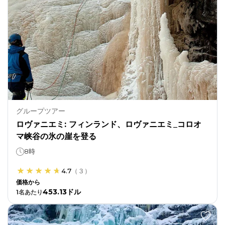
グループツアー
ロヴァニエミ: フィンランド、ロヴァニエミ_コロオ
マ峡谷の氷の崖を登る
8時
4.7
（
３
）
価格から
453.13ドル
1
名あたり