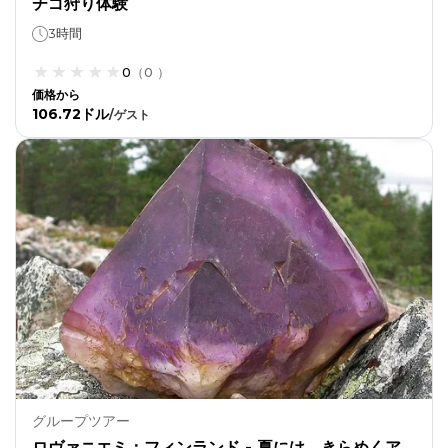
チゴ狩り体験
3時間
0
（
0
）
価格から
106.72ドル
/
ゲスト
グループツアー
ロヴァニエミ：フィンランド - 夏には、きらめくア