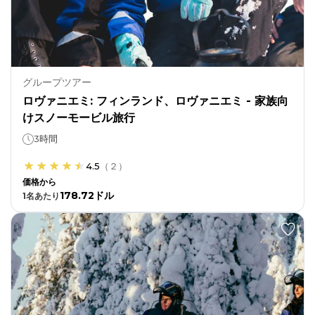
グループツアー
ロヴァニエミ: フィンランド、ロヴァニエミ - 家族向
けスノーモービル旅行
3時間
4.5
（
２
）
価格から
178.72ドル
1
名あたり