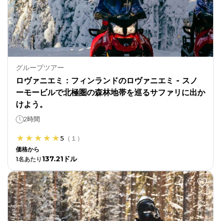
グループツアー
ロヴァニエミ：フィンランドのロヴァニエミ - スノ
ーモービルで北極圏の森林地帯を巡るサファリに出か
けよう。
2時間
5
（
１
）
価格から
137.21ドル
1
名あたり