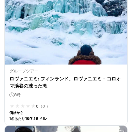
グループツアー
ロヴァニエミ: フィンランド、ロヴァニエミ - コロオ
マ渓谷の凍った滝
8時
0
（
0
）
価格から
167.19ドル
1
名あたり