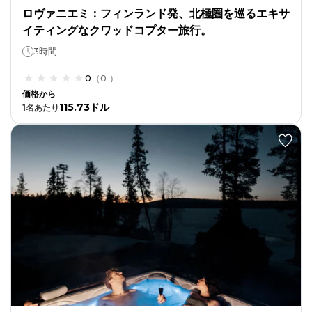
ロヴァニエミ：フィンランド発、北極圏を巡るエキサ
イティングなクワッドコプター旅行。
3時間
0
（
0
）
価格から
115.73ドル
1
名あたり