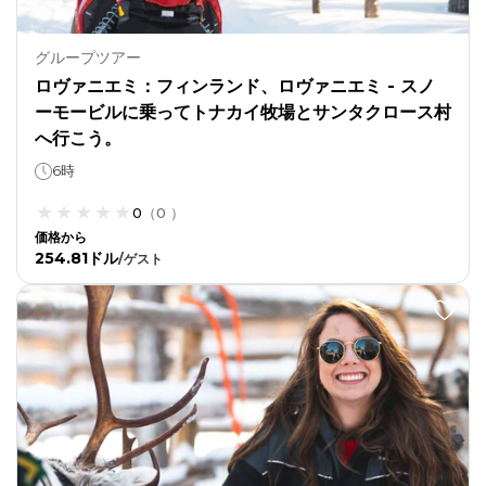
グループツアー
ロヴァニエミ：フィンランド、ロヴァニエミ - スノ
ーモービルに乗ってトナカイ牧場とサンタクロース村
へ行こう。
6時
0
（
0
）
価格から
254.81ドル
/
ゲスト