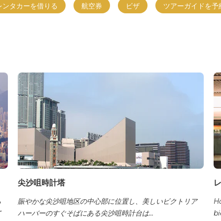
レンタカーを借りる
航空券
ビザ
ツアーガイドを予
尖沙咀時計塔
ら
賑やかな尖沙咀地区の中心部に位置し、美しいビクトリア
Hồ
て
ハーバーのすぐそばにある尖沙咀時計台は…
b