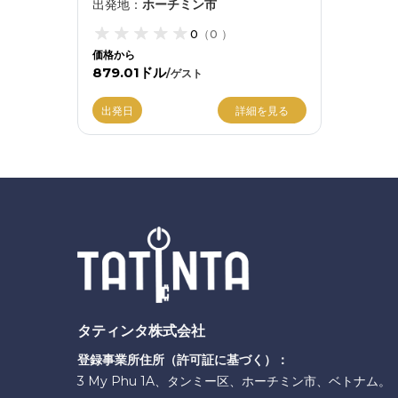
出発地
：
ホーチミン市
0
（
0
）
価格から
879.01ドル
/
ゲスト
詳細を見る
出発日
タティンタ株式会社
登録事業所住所（許可証に基づく）：
3 My Phu 1A、タンミー区、ホーチミン市、ベトナム。