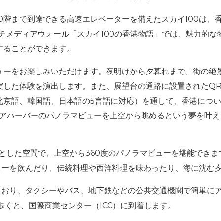
00階まで到達できる高速エレベーターを備えたスカイ100は
チメディアウォール「スカイ100の香港物語」では、魅力的
することができます。
ューをお楽しみいただけます。夜明けから夕暮れまで、街の絶
実した体験を演出します。また、展望台の通路に設置されたQ
京語、韓国語、日本語の5言語に対応）を通して、香港につい
トリアハーバーのパノラマビューを上空から眺めるという夢を叶
広々とした空間で、上空から360度のパノラマビューを堪能でき
ーヒーを飲んだり、伝統料理や西洋料理を味わったり、海に沈む
しており、タクシーやバス、地下鉄などの公共交通機関で簡単に
歩くと、国際商業センター（ICC）に到着します。