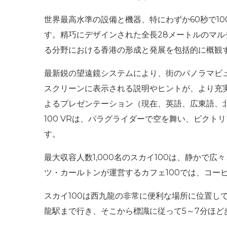
世界最高水準の設備と機器、特にわずか60秒で1
す。精巧にデザインされた全長28メートルのマル
る分野における香港の形成と発展を包括的に概観
最新鋭の望遠鏡システムにより、街のパノラマビ
スクリーンに表示される説明やヒントが、より充
よるプレゼンテーション（現在、英語、広東語、北
100 VRは、パラグライダーで空を舞い、ビク
す。
最大収容人数1,000名のスカイ100は、静かで
ツ・カールトンが運営するカフェ100では、コ
スカイ100は西九龍の非常に便利な場所に位置
龍駅まで行き、そこから標識に従って5～7分ほど