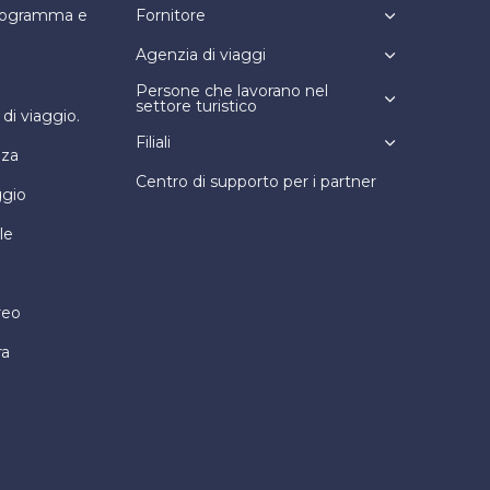
programma e
Fornitore
Agenzia di viaggi
Persone che lavorano nel
settore turistico
i viaggio.
Filiali
nza
Centro di supporto per i partner
ggio
le
reo
ra