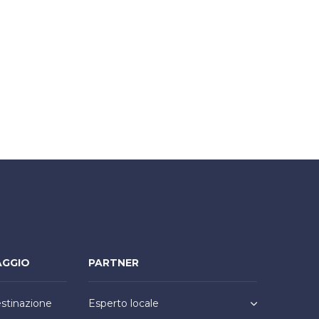
AGGIO
PARTNER
estinazione
Esperto locale