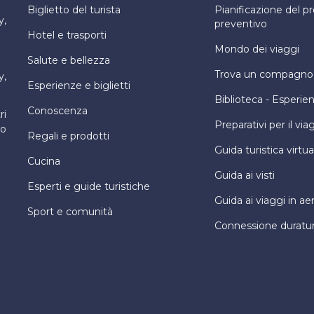
Biglietto del turista
Pianificazione del 
y,
preventivo
Hotel e trasporti
Mondo dei viaggi
Salute e bellezza
Trova un compagno d
y,
Esperienze e biglietti
Biblioteca - Esperie
Conoscenza
ri
Preparativi per il via
ro
Regali e prodotti
Guida turistica virtua
Cucina
Guida ai visti
Esperti e guide turistiche
Guida ai viaggi in ae
Sport e comunità
Connessione duratu