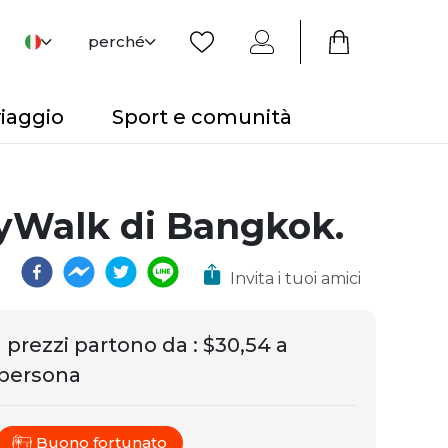
perché
viaggio
Sport e comunità
kyWalk di Bangkok.
Invita i tuoi amici
I prezzi partono da
:
$30,54 a
persona
Buono fortunato