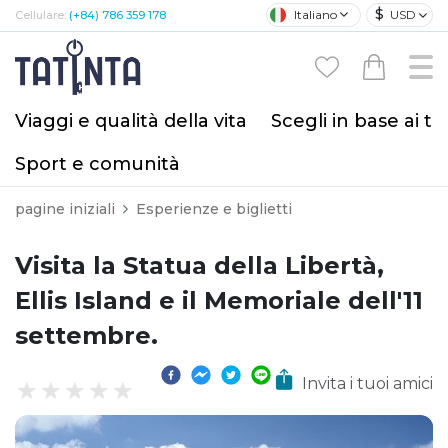
$
Italiano
USD
Cellulare:
(+84) 786 359 178
Viaggi e qualità della vita
Scegli in base ai tu
Sport e comunità
pagine iniziali
Esperienze e biglietti
Visita la Statua della Libertà,
Ellis Island e il Memoriale dell'11
settembre.
Invita i tuoi amici