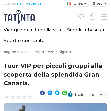
$
Italiano
USD
Cellulare:
(+84) 786 359 178
Viaggi e qualità della vita
Scegli in base ai tu
Sport e comunità
pagine iniziali
Esperienze e biglietti
Tour VIP per piccoli gruppi alla
scoperta della splendida Gran
Canaria.
Invita i tuoi amici