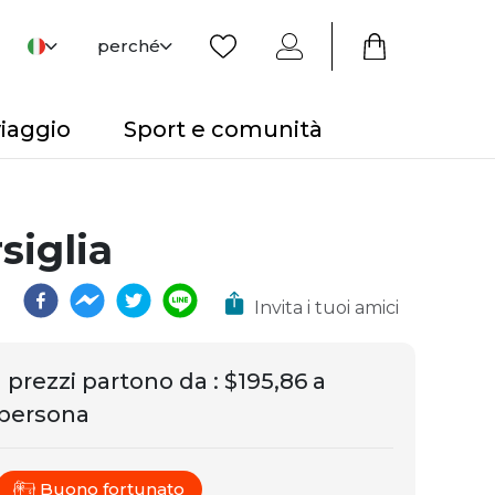
perché
viaggio
Sport e comunità
siglia
Invita i tuoi amici
I prezzi partono da
:
$195,86 a
persona
Buono fortunato