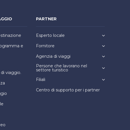
AGGIO
PARTNER
estinazione
Esperto locale
programma e
Fornitore
Agenzia di viaggi
Persone che lavorano nel
settore turistico
i viaggio.
Filiali
nza
Centro di supporto per i partner
ggio
le
reo