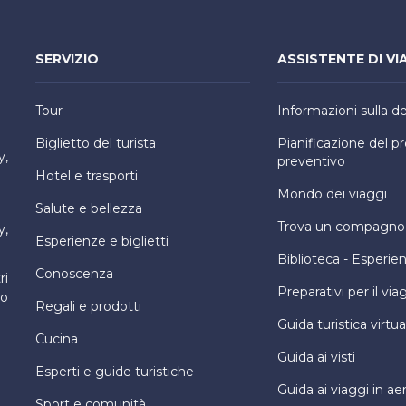
SERVIZIO
ASSISTENTE DI VI
Tour
Informazioni sulla d
Biglietto del turista
Pianificazione del 
y,
preventivo
Hotel e trasporti
Mondo dei viaggi
Salute e bellezza
Trova un compagno d
y,
Esperienze e biglietti
Biblioteca - Esperie
Conoscenza
ri
Preparativi per il via
ro
Regali e prodotti
Guida turistica virtua
Cucina
Guida ai visti
Esperti e guide turistiche
Guida ai viaggi in ae
Sport e comunità