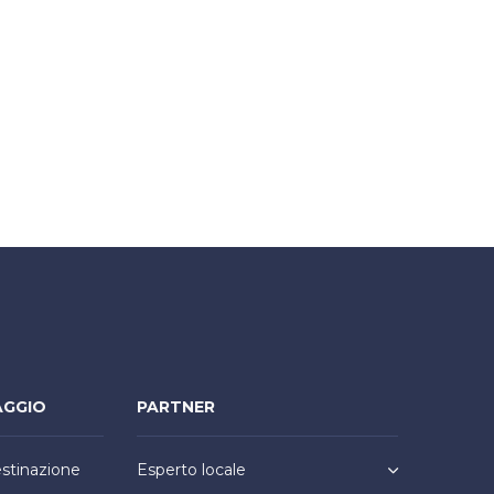
AGGIO
PARTNER
estinazione
Esperto locale