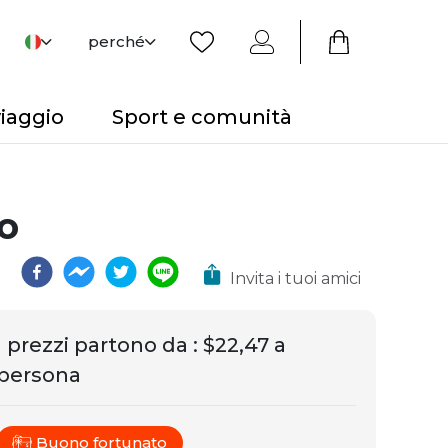
perché
viaggio
Sport e comunità
o
Invita i tuoi amici
I prezzi partono da
:
$22,47 a
persona
Buono fortunato