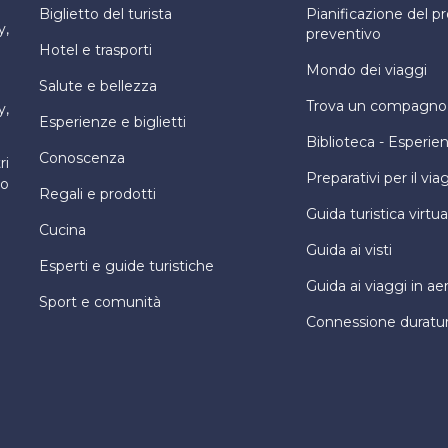
Biglietto del turista
Pianificazione del 
y,
preventivo
Hotel e trasporti
Mondo dei viaggi
Salute e bellezza
Trova un compagno d
y,
Esperienze e biglietti
Biblioteca - Esperie
Conoscenza
ri
Preparativi per il via
ro
Regali e prodotti
Guida turistica virtua
Cucina
Guida ai visti
Esperti e guide turistiche
Guida ai viaggi in ae
Sport e comunità
Connessione duratu