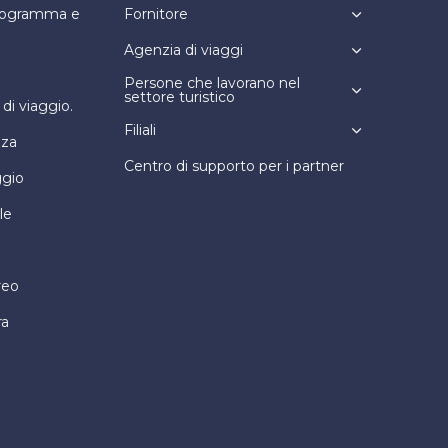
programma e
Fornitore
Agenzia di viaggi
Persone che lavorano nel
settore turistico
i viaggio.
Filiali
nza
Centro di supporto per i partner
ggio
le
reo
ra