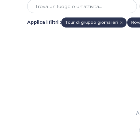
Applica i filtri
:
Tour di gruppo giornalieri
Rov
A