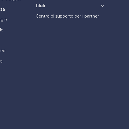
Filiali
nza
Centro di supporto per i partner
ggio
le
reo
ra