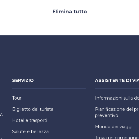
Elimina tutto
SERVIZIO
ASSISTENTE DI VI
Tour
Informazioni sulla d
Biglietto del turista
Pianificazione del 
y,
preventivo
Hotel e trasporti
Mondo dei viaggi
Salute e bellezza
Trova un compagno d
y,