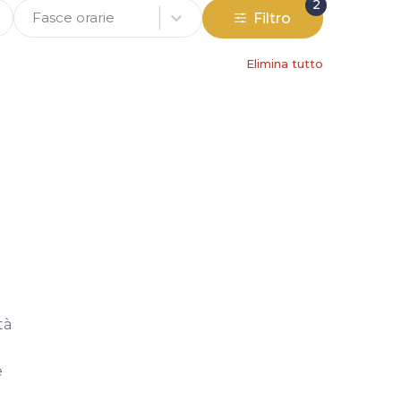
2
Fasce orarie
Filtro
Elimina tutto
tà
e