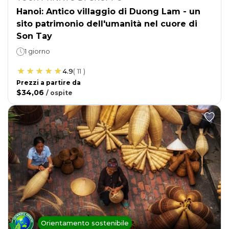
Hanoi: Antico villaggio di Duong Lam - un
sito patrimonio dell'umanità nel cuore di
Son Tay
1 giorno
4.9
(
11
)
Prezzi a partire da
$34,06
/
ospite
Orientamento sostenibile