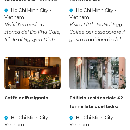
Ho Chi Minh City -
Ho Chi Minh City -
Vietnam
Vietnam
Rivivi l'atmosfera
Visita Little HaNoi Egg
storica del Do Phu Cafe,
Coffee per assaporare il
filiale di Nguyen Dinh
gusto tradizionale del
Chieu, dove i ricordi
caffè all'uovo in un
eroici dell'Unità
ambiente che evoca lo
Commando di Saigon
spirito di Hanoi, proprio
rivivono in ogni piatto.
nel cuore di Saigon.
Caffè dell'usignolo
Edificio residenziale 42
tonnellate quel ladro
Ho Chi Minh City -
Ho Chi Minh City -
Vietnam
Vietnam