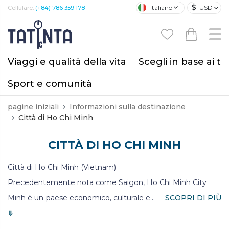
$
Italiano
USD
Cellulare:
(+84) 786 359 178
Viaggi e qualità della vita
Scegli in base ai tu
Sport e comunità
pagine iniziali
Informazioni sulla destinazione
Città di Ho Chi Minh
CITTÀ DI HO CHI MINH
Città di Ho Chi Minh (Vietnam)
Precedentemente nota come Saigon, Ho Chi Minh City
Minh è un paese economico, culturale e
...
SCOPRI DI PIÙ
⤋