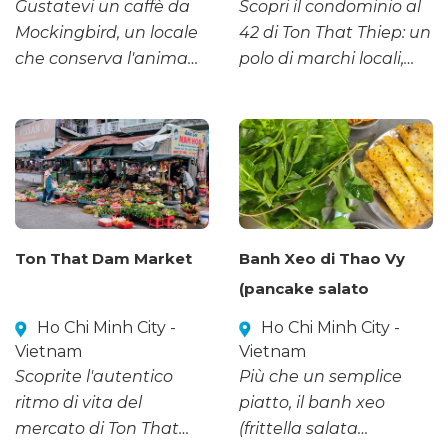
Gustatevi un caffè da
Scopri il condominio al
Mockingbird, un locale
42 di Ton That Thiep: un
che conserva l'anima
polo di marchi locali,
della vecchia Saigon in
street food e spazi
un antico e artistico
creativi e vivaci nel
palazzo residenziale nel
cuore del Distretto 1.
cuore del Distretto 1.
Ton That Dam Market
Banh Xeo di Thao Vy
(pancake salato
vietnamita)
Ho Chi Minh City -
Ho Chi Minh City -
Vietnam
Vietnam
Scoprite l'autentico
Più che un semplice
ritmo di vita del
piatto, il banh xeo
mercato di Ton That
(frittella salata