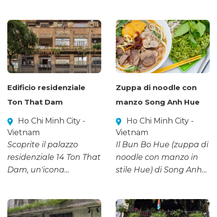
Dam, dove la cucina
vietnamita) di Thao Vy
tradizionale e l'antica
è un invito a rivivere i
bellezza si fondono con
ricordi baciati dal sole
il dinamismo della
del Vietnam centrale.
modernità.
Ogni frittella è un
capolavoro croccante,
che racchiude alla
Edificio residenziale
Zuppa di noodle con
perfezione la dolcezza
Ton That Dam
manzo Song Anh Hue
dei gamberi locali e la
dedizione di chi l'ha
Ho Chi Minh City -
Ho Chi Minh City -
preparata.
Vietnam
Vietnam
Scoprite il palazzo
Il Bun Bo Hue (zuppa di
residenziale 14 Ton That
noodle con manzo in
Dam, un'icona
stile Hue) di Song Anh
dell'architettura
offre gli autentici sapori
classica francese, che
dell'antica capitale
ospita stimolanti caffè
grazie al suo ricco