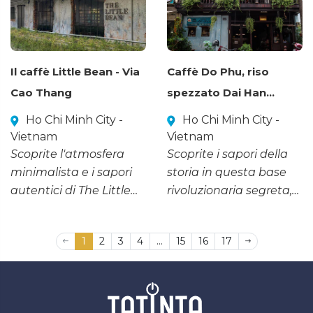
d'arte nel cuore della
brodo, creando
città.
un'esperienza culinaria
indimenticabile.
Il caffè Little Bean - Via
Caffè Do Phu, riso
Cao Thang
spezzato Dai Han...
Ho Chi Minh City -
Ho Chi Minh City -
Vietnam
Vietnam
Scoprite l'atmosfera
Scoprite i sapori della
minimalista e i sapori
storia in questa base
autentici di The Little
rivoluzionaria segreta,
Bean Coffee, la meta
dove ogni piatto
ideale per gli amanti
racconta una storia
1
2
3
4
...
15
16
17
del caffè nel Distretto 3.
eroica dei commando
di Saigon.