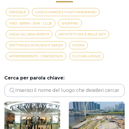
OSPEDALE
LUOGHI FAMOSI E PUNTI PANORAMICI
VINO - BIRRA - BAR - CLUB
SHOPPING
VIAGGI ALL'ARIA APERTA
ARCHITETTURA E BELLE ARTI
SPETTACOLO DI MUSICA E DANZA
CUCINA
APPRENDIMENTO - CONOSCENZA
CULTURA LOCALE
Cerca per parola chiave: