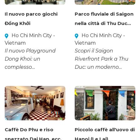
Il nuovo parco giochi
Parco fluviale di Saigon
Đồng Khởi
nella città di Thu Duc…
Ho Chi Minh City -
Ho Chi Minh City -
Vietnam
Vietnam
Il nuovo Playground
Scopri il Saigon
Dong Khoi: un
Riverfront Park a Thu
complesso
Duc: un moderno
commerciale dedicato
spazio verde dove
alla moda e alla
natura e vita urbana si
creatività nel cuore di
fondono.
Ho Chi Minh City.
Caffè Do Phu e riso
Piccolo caffè all'uovo di
spezzato Dai Han, ecc.
Hanoi (Le Lai)