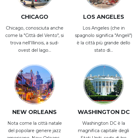
CHICAGO
LOS ANGELES
Chicago, conosciuta anche
Los Angeles (che in
come la "Città del Vento", si
spagnolo significa "Angeli")
trova nell'Illinois, a sud-
è la città più grande dello
ovest del lago...
stato di...
NEW ORLEANS
WASHINGTON DC
Nota come la città natale
Washington DC è la
del popolare genere jazz
magnifica capitale degli
americano, New Orleans...
Stati Uniti, sede di tre