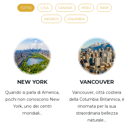
TUTTO
U.S.A.
CANADA
PERÙ
EROE
MESSICO
COLOMBIA
NEW YORK
VANCOUVER
Quando si parla di America,
Vancouver, città costiera
pochi non conoscono New
della Columbia Britannica, è
York, uno dei centri
rinomata per la sua
mondiali...
straordinaria bellezza
naturale...