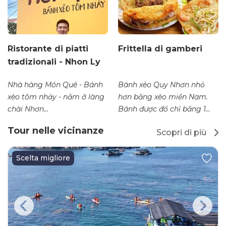
Ristorante di piatti
Frittella di gamberi
tradizionali - Nhon Ly
Nhà hàng Món Quê - Bánh
Bành xèo Quy Nhơn nhỏ
xèo tôm nhảy - nằm ở làng
hơn bằng xèo miền Nam.
chài Nhơn...
Bánh được đổ chỉ bắng 1...
Tour nelle vicinanze
Scopri di più
Scelta migliore