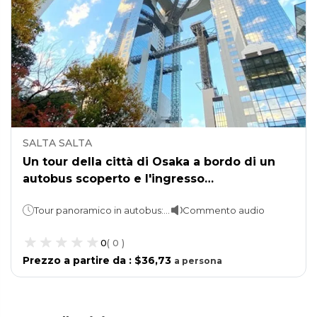
SALTA SALTA
Un tour della città di Osaka a bordo di un
autobus scoperto e l'ingresso
all'osservatorio di Kuchu Teien.
Tour panoramico in autobus: 1 ora. Umeda Sky Tower: puoi trascorrere tutto il tempo che desideri.
Commento audio
0
(
0
)
Prezzo a partire da
:
$36,73
a
persona