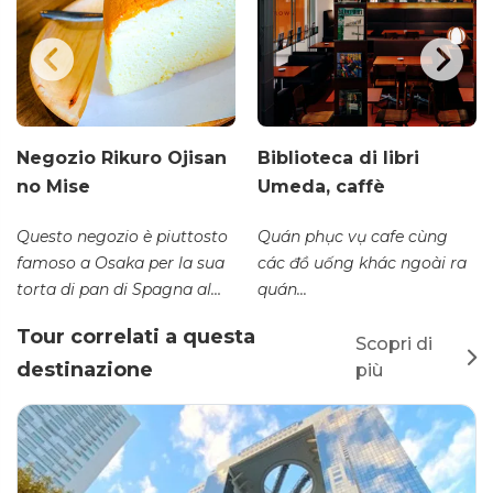
Negozio Rikuro Ojisan
Biblioteca di libri
no Mise
Umeda, caffè
Questo negozio è piuttosto
Quán phục vụ cafe cùng
famoso a Osaka per la sua
các đồ uống khác ngoài ra
torta di pan di Spagna al
quán...
formaggio...
Tour correlati a questa
Scopri di
destinazione
più