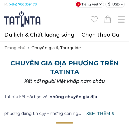
$
Tiếng Việt
USD
M:
(+84) 786 359 178
Du lịch & Chất lượng sống
Chọn theo Gu
T
Trang chủ
Chuyên gia & Tourguide
CHUYÊN GIA ĐỊA PHƯƠNG TRÊN
TATINTA
Kết nối người Việt khắp năm châu
Tatinta kết nối bạn với
những chuyên gia địa
phương đáng tin cậy - những con ng
...
XEM THÊM ⤋