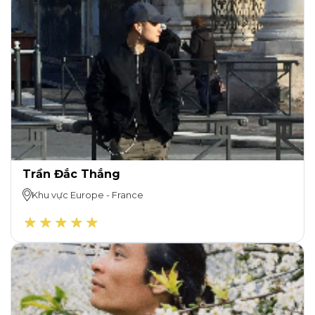
Trần Đắc Thắng
Khu vực
Europe
-
France