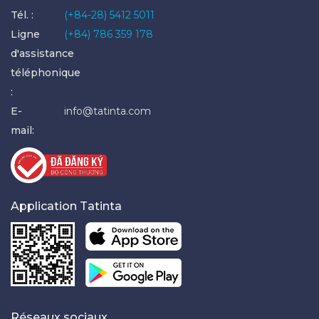
Tél. :
(+84-28) 5412 5011
Ligne
(+84) 786 359 178
d'assistance
téléphonique
:
E-
info@tatinta.com
mail:
Application Tatinta
Réseaux sociaux