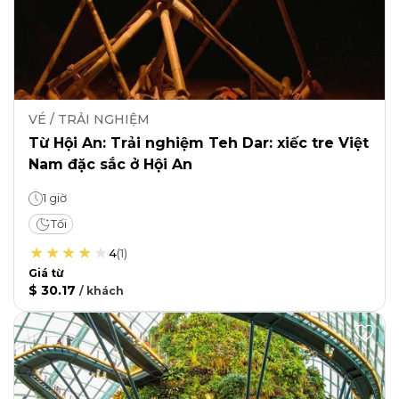
VÉ / TRẢI NGHIỆM
Từ Hội An: Trải nghiệm Teh Dar: xiếc tre Việt
Nam đặc sắc ở Hội An
1 giờ
Tối
4
(
1
)
Giá từ
$ 30.17
/
khách