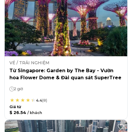
VÉ / TRẢI NGHIỆM
Từ Singapore: Garden by The Bay - Vườn
hoa Flower Dome & Đài quan sát SuperTree
2 giờ
4.4
(
8
)
Giá từ
$ 26.54
/
khách