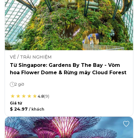
VÉ / TRẢI NGHIỆM
Từ Singapore: Gardens By The Bay - Vòm
hoa Flower Dome & Rừng mây Cloud Forest
2 giờ
4.8
(
9
)
Giá từ
$ 24.97
/
khách