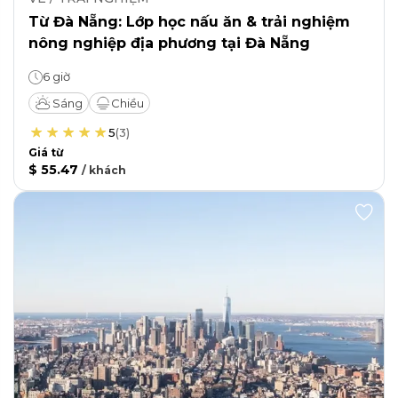
Từ Đà Nẵng: Lớp học nấu ăn & trải nghiệm
nông nghiệp địa phương tại Đà Nẵng
6 giờ
Sáng
Chiều
5
(
3
)
Giá từ
$ 55.47
/
khách