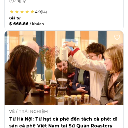
2 ngày
4.9
(
14
)
Giá từ
$ 668.86
/
khách
VÉ / TRẢI NGHIỆM
Từ Hà Nội: Từ hạt cà phê đến tách cà phê: di
sản cà phê Việt Nam tại Sử Quán Roastery