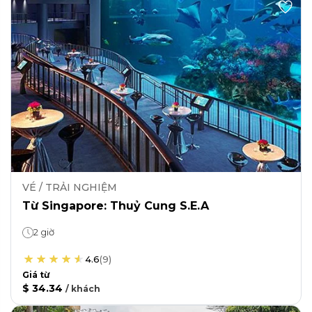
VÉ / TRẢI NGHIỆM
Từ Singapore: Thuỷ Cung S.E.A
2 giờ
4.6
(
9
)
Giá từ
$ 34.34
/
khách