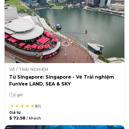
VÉ / TRẢI NGHIỆM
Từ Singapore: Singapore - Vé Trải nghiệm
FunVee LAND, SEA & SKY
2 giờ
5
(
1
)
Giá từ
$ 72.58
/
khách