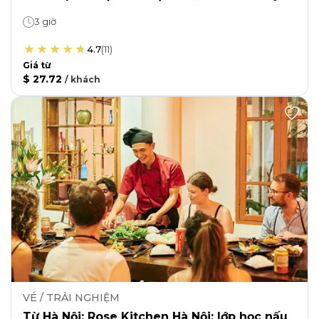
3 giờ
4.7
(
11
)
Giá từ
$ 27.72
/
khách
VÉ / TRẢI NGHIỆM
Từ Hà Nội: Rose Kitchen Hà Nội: lớp học nấu