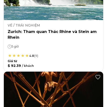
VÉ / TRẢI NGHIỆM
Zurich: Tham quan Thác Rhine và Stein am
Rhein
5 giờ
4.8
(
9
)
Giá từ
$ 92.39
/
khách