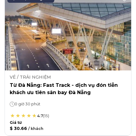
VÉ / TRẢI NGHIỆM
Từ Đà Nẵng: Fast Track - dịch vụ đón tiễn
khách ưu tiên sân bay Đà Nẵng
0 giờ 30 phút
4.7
(
15
)
Giá từ
$ 30.66
/
khách