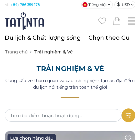
$
Tiếng Việt
USD
M:
(+84) 786 359 178
Du lịch & Chất lượng sống
Chọn theo Gu
T
Trang chủ
Trải nghiệm & Vé
TRẢI NGHIỆM & VÉ
Cung cấp vé tham quan và các trải nghiệm tại các địa điểm
du lịch nổi tiếng trên toàn thế giới
Lựa chọn hàng đầu