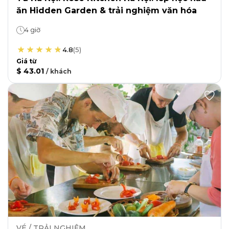
ăn Hidden Garden & trải nghiệm văn hóa
4 giờ
4.8
(
5
)
Giá từ
$ 43.01
/
khách
VÉ / TRẢI NGHIỆM