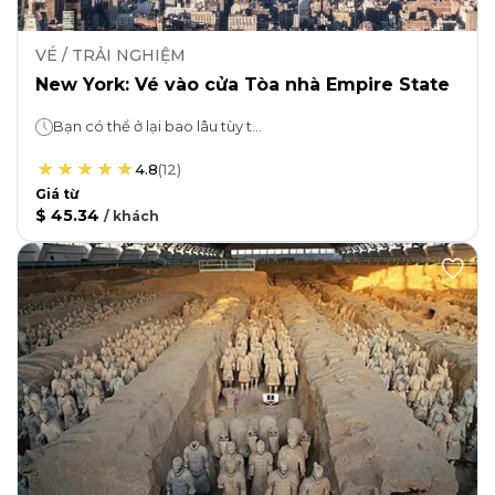
VÉ / TRẢI NGHIỆM
New York: Vé vào cửa Tòa nhà Empire State
Bạn có thể ở lại bao lâu tùy thích!
4.8
(
12
)
Giá từ
$ 45.34
/
khách