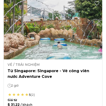
VÉ / TRẢI NGHIỆM
Từ Singapore: Singapore - Vé công viên
nước Adventure Cove
2 giờ
5
(
2
)
Giá từ
$ 31.22
/
khách