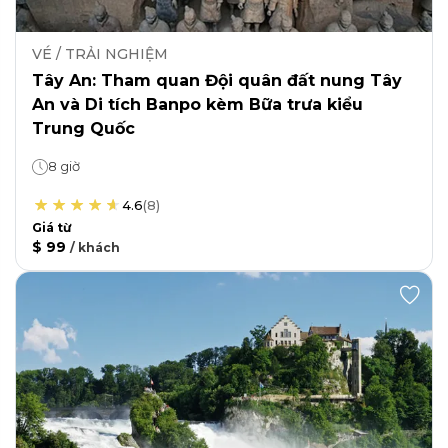
VÉ / TRẢI NGHIỆM
Tây An: Tham quan Đội quân đất nung Tây
An và Di tích Banpo kèm Bữa trưa kiểu
Trung Quốc
8 giờ
4.6
(
8
)
Giá từ
$ 99
/
khách