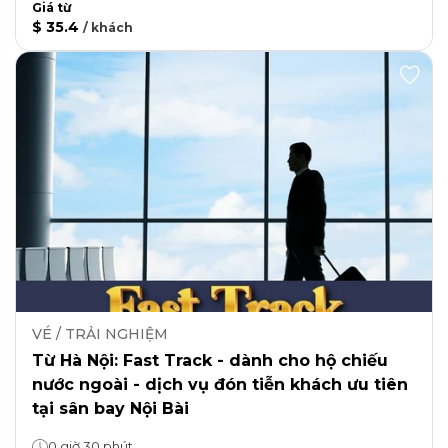
Giá từ
$ 35.4
/
khách
VÉ / TRẢI NGHIỆM
Từ Hà Nội: Fast Track - dành cho hộ chiếu
nước ngoài - dịch vụ đón tiễn khách ưu tiên
tại sân bay Nội Bài
0 giờ 30 phút