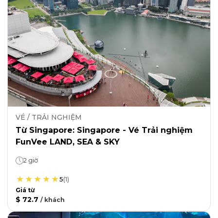
VÉ / TRẢI NGHIỆM
Từ Singapore: Singapore - Vé Trải nghiệm
FunVee LAND, SEA & SKY
2 giờ
5
(
1
)
Giá từ
$ 72.7
/
khách