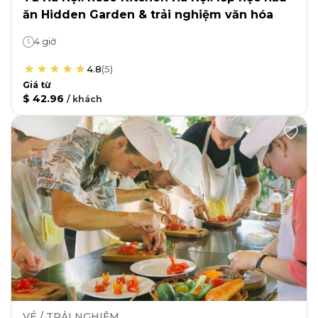
ăn Hidden Garden & trải nghiệm văn hóa
4 giờ
4.8
(
5
)
Giá từ
$ 42.96
/
khách
VÉ / TRẢI NGHIỆM