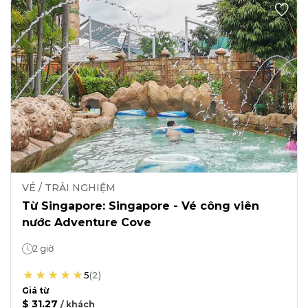
VÉ / TRẢI NGHIỆM
Từ Singapore: Singapore - Vé công viên
nước Adventure Cove
2 giờ
5
(
2
)
Giá từ
$ 31.27
/
khách