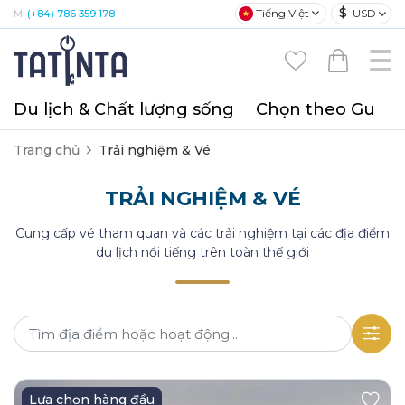
$
Tiếng Việt
USD
M:
(+84) 786 359 178
Du lịch & Chất lượng sống
Chọn theo Gu
T
Trang chủ
Trải nghiệm & Vé
TRẢI NGHIỆM & VÉ
Cung cấp vé tham quan và các trải nghiệm tại các địa điểm
du lịch nổi tiếng trên toàn thế giới
Lựa chọn hàng đầu