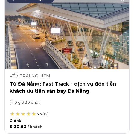
VÉ / TRẢI NGHIỆM
Từ Đà Nẵng: Fast Track - dịch vụ đón tiễn
khách ưu tiên sân bay Đà Nẵng
0 giờ 30 phút
4.7
(
15
)
Giá từ
$ 30.63
/
khách