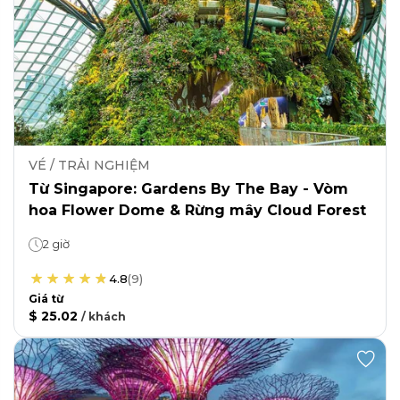
VÉ / TRẢI NGHIỆM
Từ Singapore: Gardens By The Bay - Vòm
hoa Flower Dome & Rừng mây Cloud Forest
2 giờ
4.8
(
9
)
Giá từ
$ 25.02
/
khách