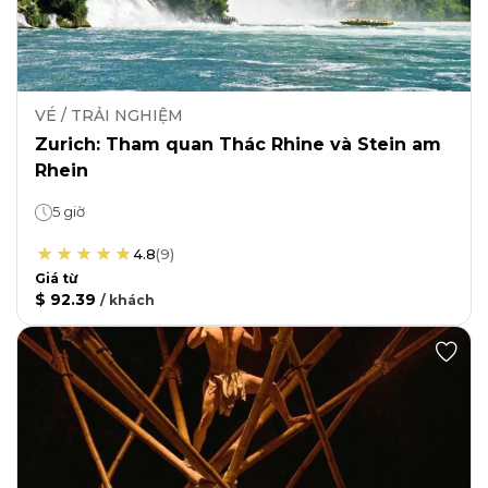
VÉ / TRẢI NGHIỆM
Zurich: Tham quan Thác Rhine và Stein am
Rhein
5 giờ
4.8
(
9
)
Giá từ
$ 92.39
/
khách