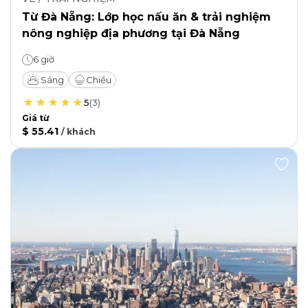
Từ Đà Nẵng: Lớp học nấu ăn & trải nghiệm
nông nghiệp địa phương tại Đà Nẵng
6 giờ
Sáng
Chiều
5
(
3
)
Giá từ
$ 55.41
/
khách