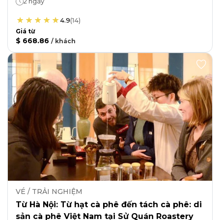
2 ngày
4.9
(
14
)
Giá từ
$ 668.86
/
khách
VÉ / TRẢI NGHIỆM
Từ Hà Nội: Từ hạt cà phê đến tách cà phê: di
sản cà phê Việt Nam tại Sử Quán Roastery