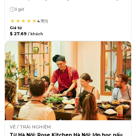
3 giờ
4.7
(
11
)
Giá từ
$ 27.69
/
khách
VÉ / TRẢI NGHIỆM
Từ Hà Nội: Rose Kitchen Hà Nội: lớp học nấu