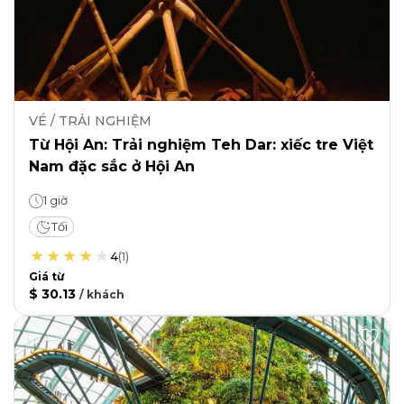
VÉ / TRẢI NGHIỆM
Từ Hội An: Trải nghiệm Teh Dar: xiếc tre Việt
Nam đặc sắc ở Hội An
1 giờ
Tối
4
(
1
)
Giá từ
$ 30.13
/
khách