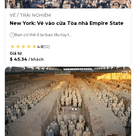
VÉ / TRẢI NGHIỆM
New York: Vé vào cửa Tòa nhà Empire State
Bạn có thể ở lại bao lâu tùy thích!
4.8
(
12
)
Giá từ
$ 45.34
/
khách