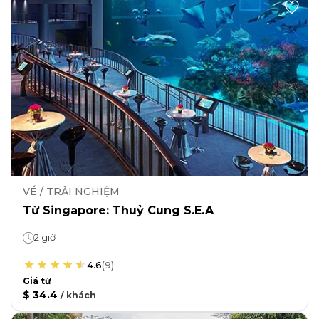
VÉ / TRẢI NGHIỆM
Từ Singapore: Thuỷ Cung S.E.A
2 giờ
4.6
(
9
)
Giá từ
$ 34.4
/
khách