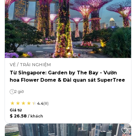
VÉ / TRẢI NGHIỆM
Từ Singapore: Garden by The Bay - Vườn
hoa Flower Dome & Đài quan sát SuperTree
2 giờ
4.4
(
8
)
Giá từ
$ 26.58
/
khách