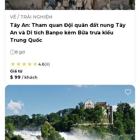
VÉ / TRẢI NGHIỆM
Tây An: Tham quan Đội quân đất nung Tây
An và Di tích Banpo kèm Bữa trưa kiểu
Trung Quốc
8 giờ
4.6
(
8
)
Giá từ
$ 99
/
khách