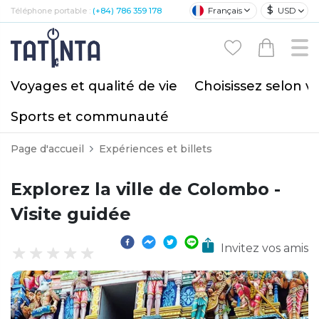
$
Français
USD
Téléphone portable :
(+84) 786 359 178
Voyages et qualité de vie
Choisissez selon v
Sports et communauté
Page d'accueil
Expériences et billets
Explorez la ville de Colombo -
Visite guidée
Invitez vos amis