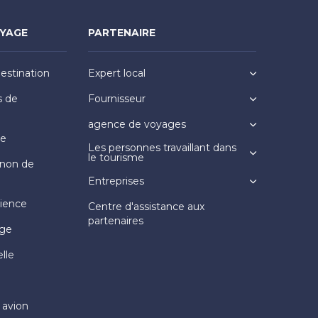
OYAGE
PARTENAIRE
destination
Expert local
s de
Fournisseur
agence de voyages
ge
Les personnes travaillant dans
le tourisme
non de
Entreprises
rience
Centre d'assistance aux
partenaires
age
elle
 avion