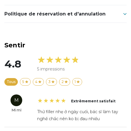
Politique de réservation et d'annulation
Sentir
4.8
5
impressions
Tous
5
4
3
2
1
M
Extrêmement satisfait
Mĩ mĩ
Thử filler nhẹ ở ngày cuối, bác sĩ làm tay
nghề chắc nên ko bị đau nhiều