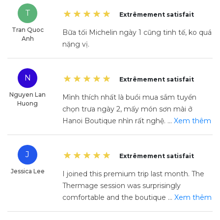
T
Extrêmement satisfait
Tran Quoc
Bữa tối Michelin ngày 1 cũng tinh tế, ko quá
Anh
nặng vị.
N
Extrêmement satisfait
Nguyen Lan
Mình thích nhất là buổi mua sắm tuyển
Huong
chọn trưa ngày 2, mấy món sơn mài ở
Hanoi Boutique nhìn rất nghệ.
...
Xem thêm
J
Extrêmement satisfait
Jessica Lee
I joined this premium trip last month. The
Thermage session was surprisingly
comfortable and the boutique
...
Xem thêm