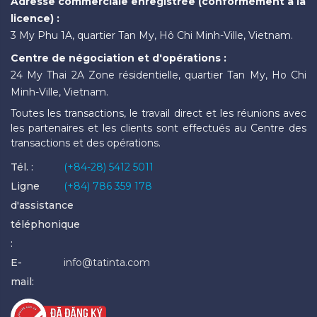
Adresse commerciale enregistrée (conformément à la
licence) :
3 My Phu 1A, quartier Tan My, Hô Chi Minh-Ville, Vietnam.
Centre de négociation et d'opérations :
24 My Thai 2A Zone résidentielle, quartier Tan My, Ho Chi
Minh-Ville, Vietnam.
Toutes les transactions, le travail direct et les réunions avec
les partenaires et les clients sont effectués au Centre des
transactions et des opérations.
Tél. :
(+84-28) 5412 5011
Ligne
(+84) 786 359 178
d'assistance
téléphonique
:
E-
info@tatinta.com
mail: