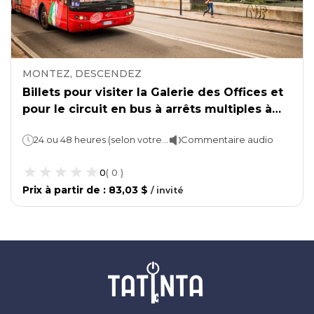
MONTEZ, DESCENDEZ
Billets pour visiter la Galerie des Offices et
pour le circuit en bus à arrêts multiples à
Florence.
24 ou 48 heures (selon votre choix)
Commentaire audio
0
(
0
)
Prix ​​à partir de
:
83,03 $
/
invité