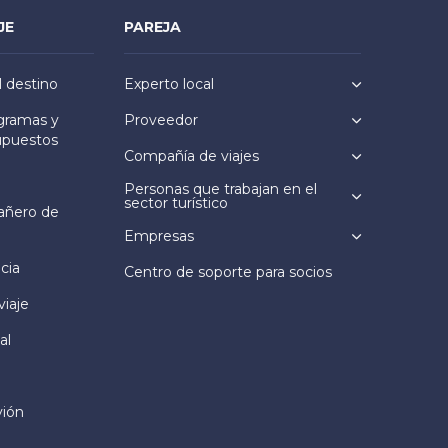
JE
PAREJA
l destino
Experto local
ogramas y
Proveedor
upuestos
Compañía de viajes
Personas que trabajan en el
sector turístico
añero de
Empresas
cia
Centro de soporte para socios
viaje
al
vión