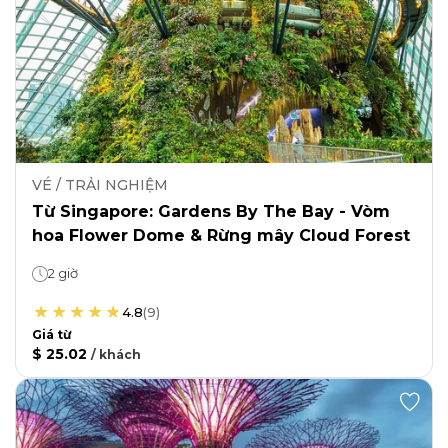
VÉ / TRẢI NGHIỆM
Từ Singapore: Gardens By The Bay - Vòm
hoa Flower Dome & Rừng mây Cloud Forest
2 giờ
4.8
(
9
)
Giá từ
$ 25.02
/
khách