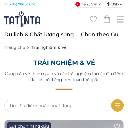
$
Tiếng Việt
USD
M:
(+84) 786 359 178
Du lịch & Chất lượng sống
Chọn theo Gu
T
Trang chủ
Trải nghiệm & Vé
TRẢI NGHIỆM & VÉ
Cung cấp vé tham quan và các trải nghiệm tại các địa điểm
du lịch nổi tiếng trên toàn thế giới
Lựa chọn hàng đầu