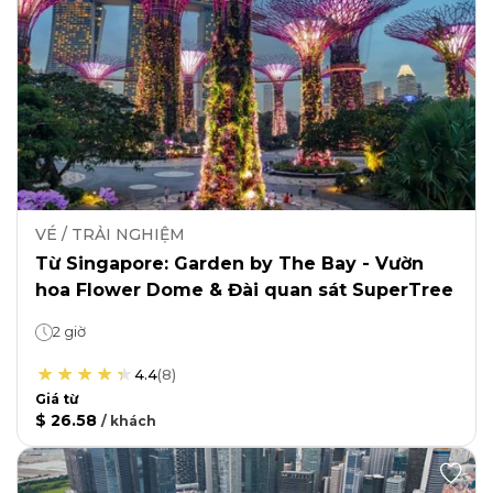
VÉ / TRẢI NGHIỆM
Từ Singapore: Garden by The Bay - Vườn
hoa Flower Dome & Đài quan sát SuperTree
2 giờ
4.4
(
8
)
Giá từ
$ 26.58
/
khách