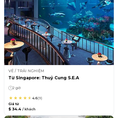
VÉ / TRẢI NGHIỆM
Từ Singapore: Thuỷ Cung S.E.A
2 giờ
4.6
(
9
)
Giá từ
$ 34.4
/
khách