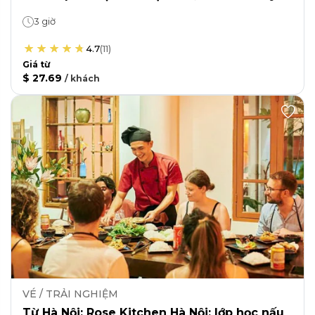
3 giờ
4.7
(
11
)
Giá từ
$ 27.69
/
khách
VÉ / TRẢI NGHIỆM
Từ Hà Nội: Rose Kitchen Hà Nội: lớp học nấu