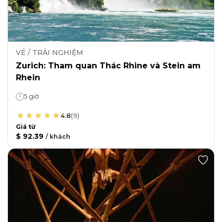
VÉ / TRẢI NGHIỆM
Zurich: Tham quan Thác Rhine và Stein am
Rhein
5 giờ
4.8
(
9
)
Giá từ
$ 92.39
/
khách