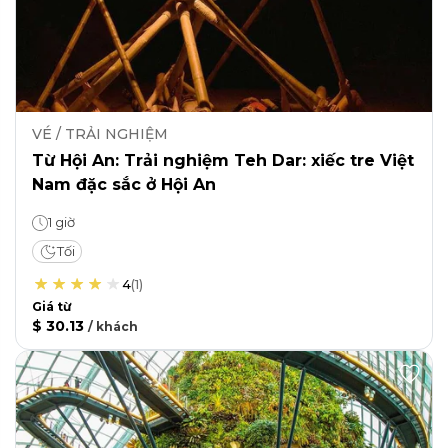
VÉ / TRẢI NGHIỆM
Từ Hội An: Trải nghiệm Teh Dar: xiếc tre Việt
Nam đặc sắc ở Hội An
1 giờ
Tối
4
(
1
)
Giá từ
$ 30.13
/
khách