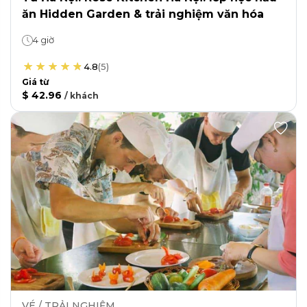
ăn Hidden Garden & trải nghiệm văn hóa
4 giờ
4.8
(
5
)
Giá từ
$ 42.96
/
khách
VÉ / TRẢI NGHIỆM