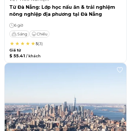
Từ Đà Nẵng: Lớp học nấu ăn & trải nghiệm
nông nghiệp địa phương tại Đà Nẵng
6 giờ
Sáng
Chiều
5
(
3
)
Giá từ
$ 55.41
/
khách