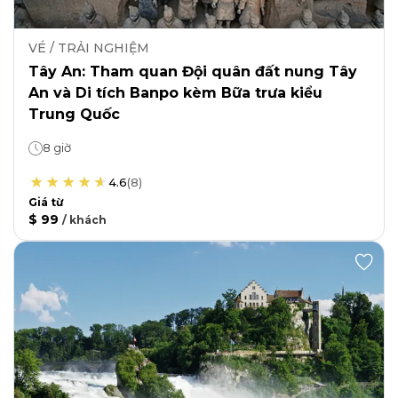
VÉ / TRẢI NGHIỆM
Tây An: Tham quan Đội quân đất nung Tây
An và Di tích Banpo kèm Bữa trưa kiểu
Trung Quốc
8 giờ
4.6
(
8
)
Giá từ
$ 99
/
khách