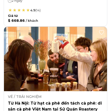
2 ngày
4.9
(
14
)
Giá từ
$ 668.86
/
khách
VÉ / TRẢI NGHIỆM
Từ Hà Nội: Từ hạt cà phê đến tách cà phê: di
sản cà phê Việt Nam tại Sử Quán Roastery