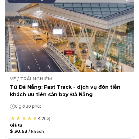
VÉ / TRẢI NGHIỆM
Từ Đà Nẵng: Fast Track - dịch vụ đón tiễn
khách ưu tiên sân bay Đà Nẵng
0 giờ 30 phút
4.7
(
15
)
Giá từ
$ 30.63
/
khách