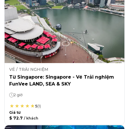
VÉ / TRẢI NGHIỆM
Từ Singapore: Singapore - Vé Trải nghiệm
FunVee LAND, SEA & SKY
2 giờ
5
(
1
)
Giá từ
$ 72.7
/
khách