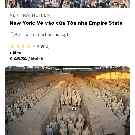
VÉ / TRẢI NGHIỆM
New York: Vé vào cửa Tòa nhà Empire State
Bạn có thể ở lại bao lâu tùy thích!
4.8
(
12
)
Giá từ
$ 45.34
/
khách