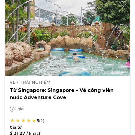
VÉ / TRẢI NGHIỆM
Từ Singapore: Singapore - Vé công viên
nước Adventure Cove
2 giờ
5
(
2
)
Giá từ
$ 31.27
/
khách