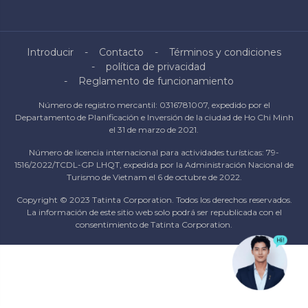
Introducir
Contacto
Términos y condiciones
política de privacidad
Reglamento de funcionamiento
Número de registro mercantil: 0316781007, expedido por el
Departamento de Planificación e Inversión de la ciudad de Ho Chi Minh
el 31 de marzo de 2021.
Número de licencia internacional para actividades turísticas: 79-
1516/2022/TCDL-GP LHQT, expedida por la Administración Nacional de
Turismo de Vietnam el 6 de octubre de 2022.
Copyright © 2023 Tatinta Corporation. Todos los derechos reservados.
La información de este sitio web solo podrá ser republicada con el
consentimiento de Tatinta Corporation.