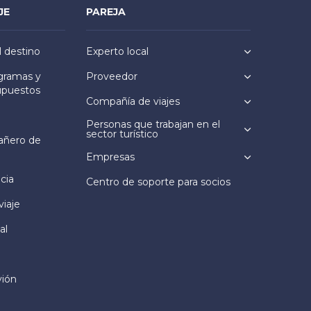
JE
PAREJA
l destino
Experto local
ogramas y
Proveedor
upuestos
Compañía de viajes
Personas que trabajan en el
sector turístico
añero de
Empresas
cia
Centro de soporte para socios
viaje
al
vión