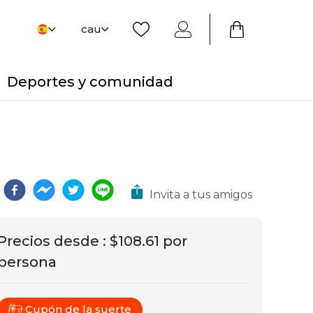
cau
Deportes y comunidad
Invita a tus amigos
Precios desde
:
$108.61 por
persona
Cupón de la suerte