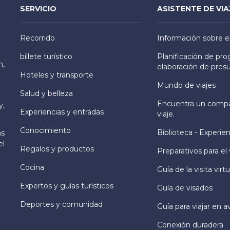
SERVICIO
ASISTENTE DE VIA
Recorrido
Información sobre e
billete turístico
Planificación de pr
h,
elaboración de pres
Hoteles y transporte
Mundo de viajes
Salud y belleza
Encuentra un comp
y,
Experiencias y entradas
viaje.
Conocimiento
Biblioteca - Experien
as
el
Regalos y productos
Preparativos para el 
Cocina
Guía de la visita virtu
Expertos y guías turísticos
Guía de visados
Deportes y comunidad
Guía para viajar en a
Conexión duradera