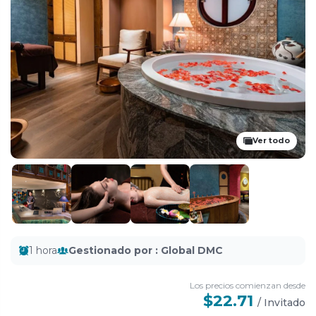
Ver todo
1 hora
Gestionado por
:
Global DMC
Los precios comienzan desde
$22.71
/
Invitado