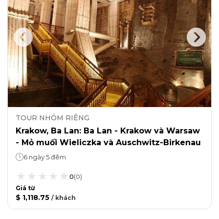
TOUR NHÓM RIÊNG
Krakow, Ba Lan: Ba Lan - Krakow và Warsaw
- Mỏ muối Wieliczka và Auschwitz-Birkenau
6 ngày 5 đêm
0
(
0
)
Giá từ
$ 1,118.75
/
khách