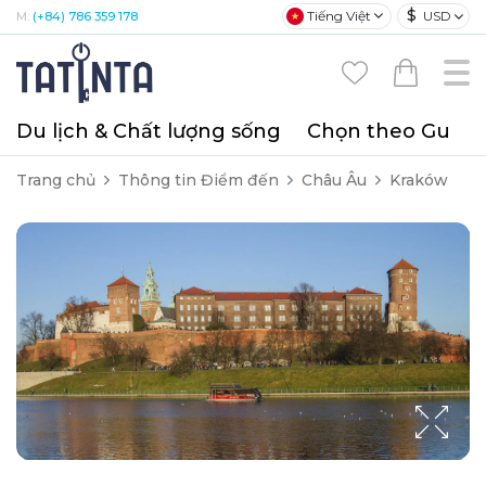
$
Tiếng Việt
USD
M:
(+84) 786 359 178
Du lịch & Chất lượng sống
Chọn theo Gu
T
Trang chủ
Thông tin Điểm đến
Châu Âu
Kraków