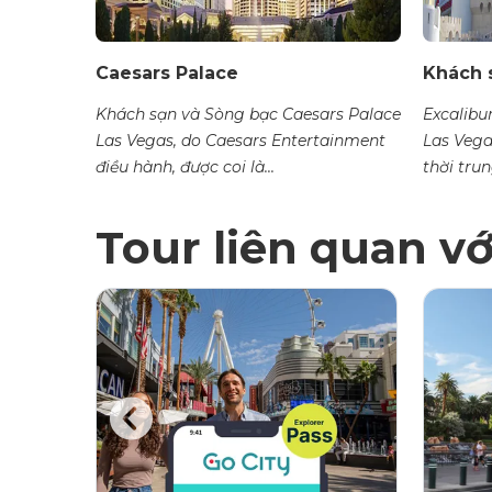
Caesars Palace
Khách 
n ngọc
Khách sạn và Sòng bạc Caesars Palace
Excalibu
ố Las
Las Vegas, do Caesars Entertainment
Las Vegas
điều hành, được coi là...
thời trun
Tour liên quan v