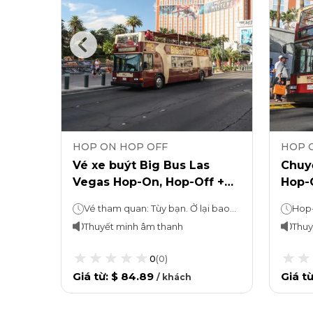
HOP ON HOP OFF
HOP 
 Đêm
Vé xe buýt Big Bus Las
Chuy
Vegas Hop-On, Hop-Off +
Hop-O
Đài quan sát STRAT
Vega
Vé tham quan: Tùy bạn. Ở lại bao lâu tùy thích!Hop-On, Hop-Off: 1 hoặc 3 ngày (tùy theo lựa chọn đã chọn)
West
Thuyết minh âm thanh
Thuy
0
(
0
)
Giá từ
:
$ 84.89
Giá t
/
khách