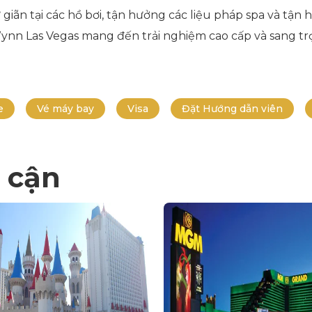
iãn tại các hồ bơi, tận hưởng các liệu pháp spa và tận
t, Wynn Las Vegas mang đến trải nghiệm cao cấp và sang t
e
Vé máy bay
Visa
Đặt Hướng dẫn viên
 cận