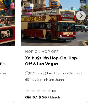
HOP ON HOP OFF
HOP 
Xe buýt lớn Hop-On, Hop-
Thẻ G
f +
Off ở Las Vegas
Explo
tham
Hop-On, Hop-Off: 1 hoặc 3 ngày (tùy theo lựa chọn)Vé tham quan: Ở lại bao lâu tùy thích
1/2/3 ngày (theo tùy chọn đã chọn)
Thuyết minh âm thanh
Thuy
0
(
0
)
Giá từ
:
$ 58
Giá từ
/
khách