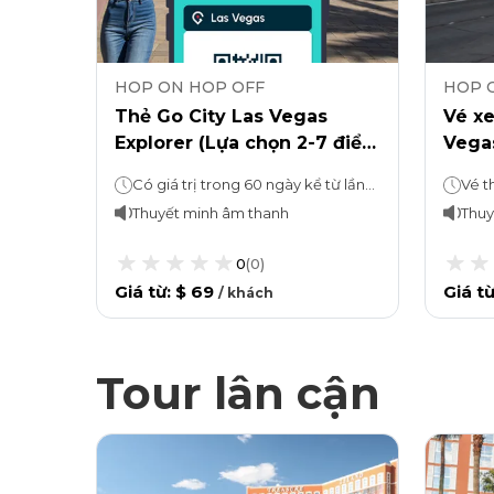
HOP ON HOP OFF
HOP 
g Bus
Thẻ Go City Las Vegas
Vé xe
Explorer (Lựa chọn 2-7 điểm
Vega
n
tham quan)
Đài 
Hop-On, Hop-Off: 1 hoặc 3 ngày (tùy theo lựa chọn) Tour tham quan: Khoảng 10 giờ
Có giá trị trong 60 ngày kể từ lần sử dụng đầu tiên
Thuyết minh âm thanh
Thuy
0
(
0
)
Giá từ
:
$ 69
Giá t
/
khách
Tour lân cận