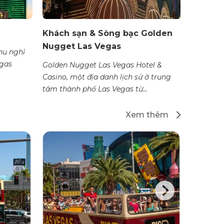
Khách sạn & Sòng bạc Golden
Khách s
Nugget Las Vegas
hu nghỉ
Khách sạ
egas
lịch sử 
Golden Nugget Las Vegas Hotel &
Vegas, là
Casino, một địa danh lịch sử ở trung
tâm thành phố Las Vegas từ...
Xem thêm