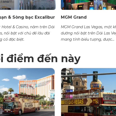
sạn & Sòng bạc Excalibur
MGM Grand
r Hotel & Casino, nằm trên Dải
MGM Grand Las Vegas, một k
, nổi bật với chủ đề lâu đài
dưỡng nổi bật trên Dải Las V
g cổ đặc biệt.
mang tính biểu tượng, được...
ới điểm đến này