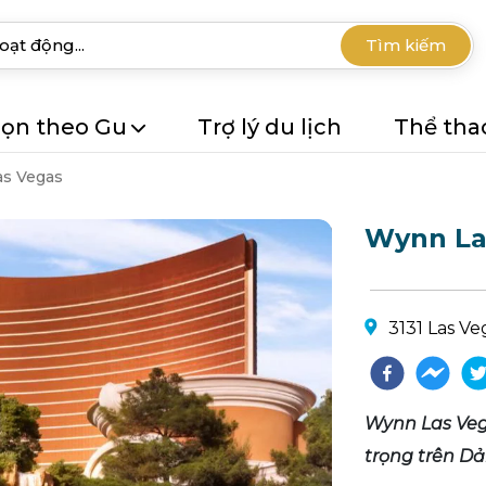
Tìm kiếm
ọn theo Gu
Trợ lý du lịch
Thể tha
as Vegas
Wynn La
3131 Las Ve
Wynn Las Veg
trọng trên Dả