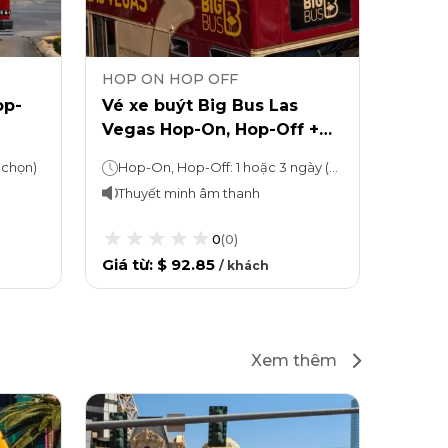
HOP ON HOP OFF
HOP 
op-
Vé xe buýt Big Bus Las
Chuy
Vegas Hop-On, Hop-Off +
Hop-O
Tháp Eiffel
Vega
 chọn)
Hop-On, Hop-Off: 1 hoặc 3 ngày (tùy theo lựa chọn)Vé tham quan: Ở lại bao lâu tùy thích
West
Thuyết minh âm thanh
Thuy
0
(
0
)
Giá từ
:
$ 92.85
Giá từ
/
khách
Xem thêm