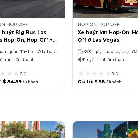
ON HOP OFF
HOP ON HOP OFF
 buýt Big Bus Las
Xe buýt lớn Hop-On, H
s Hop-On, Hop-Off +
Off ở Las Vegas
quan sát STRAT
Vé tham quan: Tùy bạn. Ở lại bao lâu tùy thích!Hop-On, Hop-Off: 1 hoặc 3 ngày (tùy theo lựa chọn đã chọn)
1/2/3 ngày (theo tùy chọn đã
ết minh âm thanh
Thuyết minh âm thanh
0
(
0
)
0
(
0
)
ừ
:
$ 84.89
Giá từ
:
$ 58
/
khách
/
khách