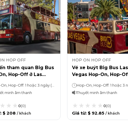
ON HOP OFF
HOP ON HOP OFF
ến tham quan Big Bus
Vé xe buýt Big Bus Las
n, Hop-Off ở Las
Vegas Hop-On, Hop-Of
s + Grand Canyon
Tháp Eiffel
Hop-On, Hop-Off: 1 hoặc 3 ngày (tùy theo lựa chọn) Tour tham quan: Khoảng 10 giờ
ết minh âm thanh
Thuyết minh âm thanh
0
(
0
)
0
(
0
)
ừ
:
$ 208
Giá từ
:
$ 92.85
/
khách
/
khách