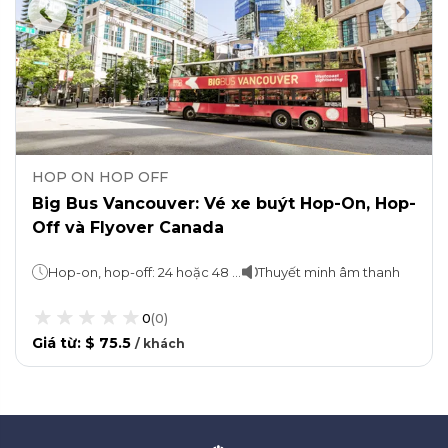
HOP ON HOP OFF
Big Bus Vancouver: Vé xe buýt Hop-On, Hop-
Off và Flyover Canada
Hop-on, hop-off: 24 hoặc 48 giờFlyOver Canada: 30 phút (khoảng)
Thuyết minh âm thanh
0
(
0
)
Giá từ
:
$ 75.5
/
khách