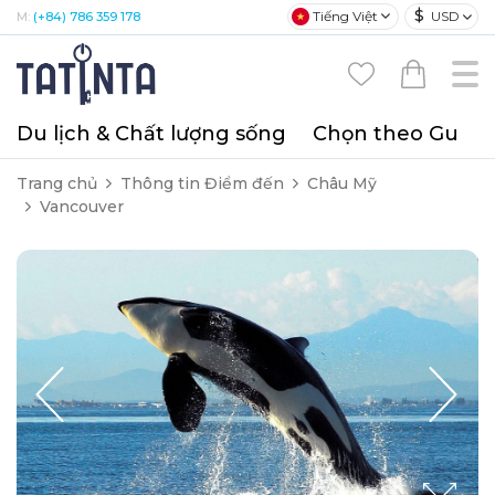
$
Tiếng Việt
USD
M:
(+84) 786 359 178
Du lịch & Chất lượng sống
Chọn theo Gu
T
Trang chủ
Thông tin Điểm đến
Châu Mỹ
Vancouver