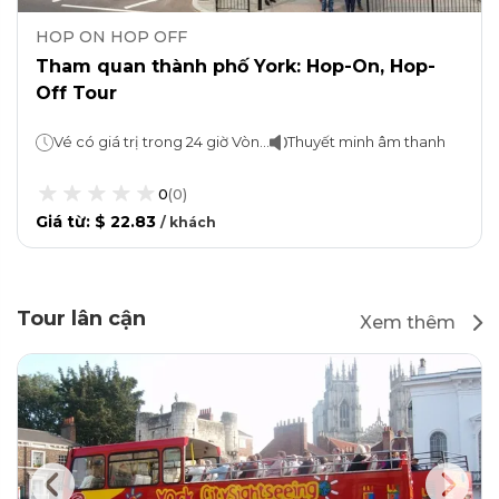
HOP ON HOP OFF
Tham quan thành phố York: Hop-On, Hop-
Off Tour
Vé có giá trị trong 24 giờ Vòng lặp xe buýt mất 15 phút.
Thuyết minh âm thanh
0
(
0
)
Giá từ
:
$ 22.83
/
khách
Tour lân cận
Xem thêm