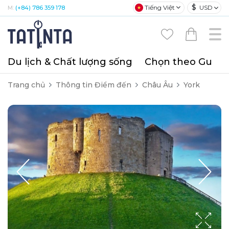
$
Tiếng Việt
USD
M:
(+84) 786 359 178
Du lịch & Chất lượng sống
Chọn theo Gu
T
Trang chủ
Thông tin Điểm đến
Châu Âu
York