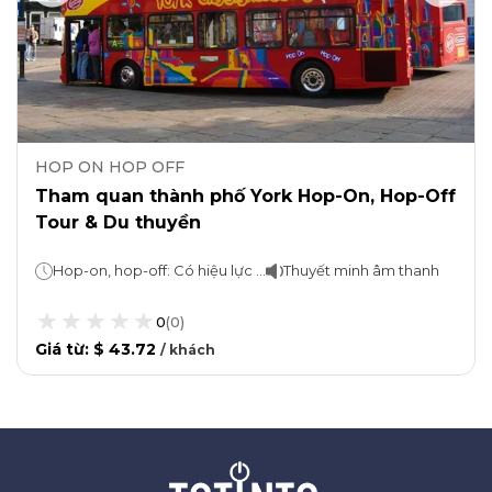
HOP ON HOP OFF
Tham quan thành phố York Hop-On, Hop-Off
Tour & Du thuyền
Hop-on, hop-off: Có hiệu lực trong 24 giờVòng xe buýt mất 15 phút. Du ngoạn: 45 phút
Thuyết minh âm thanh
0
(
0
)
Giá từ
:
$ 43.72
/
khách