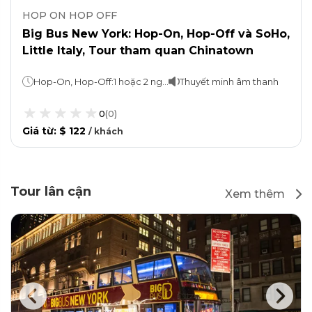
HOP ON HOP OFF
Big Bus New York: Hop-On, Hop-Off và SoHo,
Little Italy, Tour tham quan Chinatown
Hop-On, Hop-Off:1 hoặc 2 ngày (tùy bạn chọn!)Tour đi bộ: Khoảng 2 giờ
Thuyết minh âm thanh
0
(
0
)
Giá từ
:
$ 122
/
khách
Tour lân cận
Xem thêm