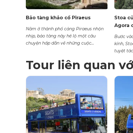
Bảo tàng khảo cổ Piraeus
Stoa c
Agora c
 Bảo tàng
Nằm ở thành phố cảng Piraeus nhộn
u khách
nhịp, bảo tàng này hé lộ một câu
Bước vào
chuyện hấp dẫn về những cuộc...
kính, Sto
tuyệt tác
Tour liên quan v