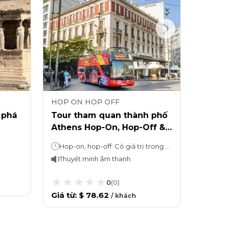
HOP ON HOP OFF
HOP 
 phá
Tour tham quan thành phố
Điểm
Athens Hop-On, Hop-Off &
buýt 
Cape Sounio
tuyến
Hop-on, hop-off: Có giá trị trong 48 hoặc 72 giờ Tour Cape Sounio: 4 giờ
48 g
Thuyết minh âm thanh
0
(
0
)
Giá từ
Giá từ
:
$ 78.62
/
khách