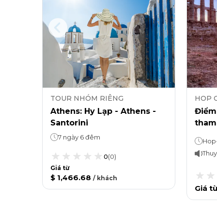
TOUR NHÓM RIÊNG
HOP 
p-on,
Athens: Hy Lạp - Athens -
Điểm
Santorini
tham
pe
Off v
7 ngày 6 đêm
Xe buýt Hop-on, Hop-off: Có hiệu lực trong 48 giờ Chuyến tham quan Cape Sounion: 4 giờ
Thuy
0
(
0
)
Giá từ
$ 1,466.68
/
khách
Giá t