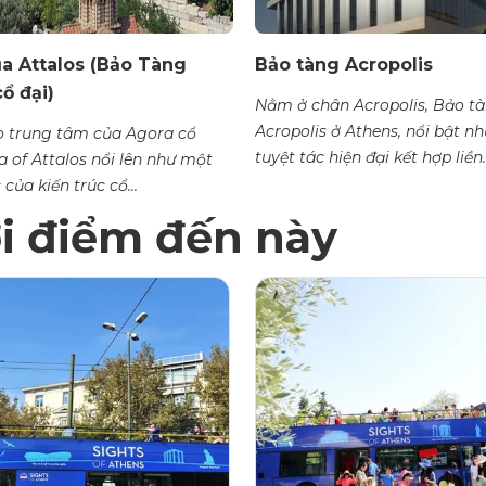
ủa Attalos (Bảo Tàng
Bảo tàng Acropolis
ổ đại)
Nằm ở chân Acropolis, Bảo t
Acropolis ở Athens, nổi bật n
 trung tâm của Agora cổ
tuyệt tác hiện đại kết hợp liền..
a of Attalos nổi lên như một
 của kiến trúc cổ...
ới điểm đến này