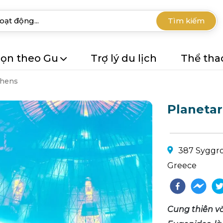
Tìm kiếm
ọn theo Gu
Trợ lý du lịch
Thể tha
thens
Planeta
387 Syggrou
Greece
Cung thiên vă