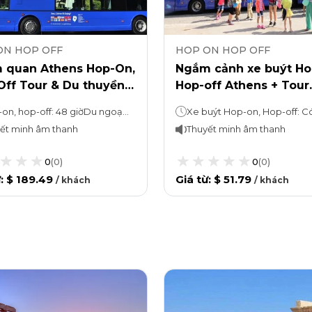
ON HOP OFF
HOP ON HOP OFF
 quan Athens Hop-On,
Ngắm cảnh xe buýt Ho
Off Tour & Du thuyền
Hop-off Athens + Tour
ác đảo Hy Lạp từ
ngắm hoàng hôn ở Ca
Hop-on, hop-off: 48 giờDu ngoạn: 10 giờ (khoảng)
ns
Sounion
ết minh âm thanh
Thuyết minh âm thanh
0
(
0
)
0
(
0
)
ừ
:
$ 189.49
Giá từ
:
$ 51.79
/
khách
/
khách