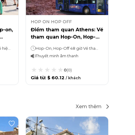
HOP ON HOP OFF
p-on,
Điểm tham quan Athens: Vé
tham quan Hop-On, Hop-
pe
Off và Acropolis của Athens
Xe buýt Hop-on, Hop-off: Có hiệu lực trong 48 giờ Chuyến tham quan Cape Sounion: 4 giờ
Hop-On, Hop-Off 48 giờ Vé tham quanBạn có thể ở lại bao lâu tùy thích
Thuyết minh âm thanh
0
(
0
)
Giá từ
:
$ 60.12
/
khách
Xem thêm