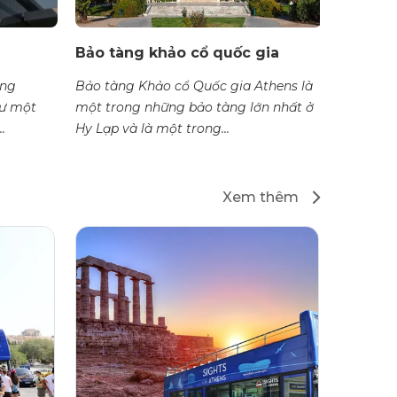
Bảo tàng khảo cổ quốc gia
Thư vi
àng
Bảo tàng Khảo cổ Quốc gia Athens là
Thư viện
hư một
một trong những bảo tàng lớn nhất ở
gọi là Et
.
Hy Lạp và là một trong...
trong nhữ
Xem thêm