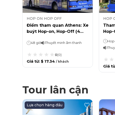
HOP ON HOP OFF
HOP 
Điểm tham quan Athens: Xe
Tham
buýt Hop-on, Hop-Off (4
Hop-
tuyến)
đến c
48 giờ
Thuyết minh âm thanh
Athe
Thuy
0
(
0
)
Giá từ
:
$ 17.34
/
khách
Giá t
Tour lân cận
Lựa chọn hàng đầu