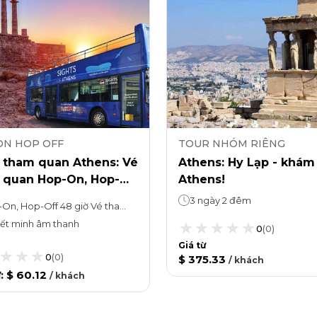
ON HOP OFF
TOUR NHÓM RIÊNG
 tham quan Athens: Vé
Athens: Hy Lạp - khám
 quan Hop-On, Hop-
Athens!
à Acropolis của Athens
3 ngày 2 đêm
Hop-On, Hop-Off 48 giờ Vé tham quanBạn có thể ở lại bao lâu tùy thích
ết minh âm thanh
0
(
0
)
Giá từ
0
(
0
)
$ 375.33
/
khách
ừ
:
$ 60.12
/
khách