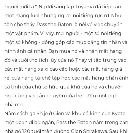
người mới ta ". Người sáng lập Toyama đã tiếp cận
một mạng lưới những người nổi tiếng rực rỡ. Như
tên cho thấy, Pass the Baton là nói về việc chuyển
một vật phẩm. Vì vậy, mọi người - một số nổi tiếng,
một số không - đóng góp các mục bằng tin nhắn và
hình ảnh cá nhân. Bạn mua nó và nhận mặt hàng
đó và tuổi thọ tích lũy của nó Thay vì tập trung vào
các mặt hàng xa xỉ cao cấp hoặc các mặt hàng giá
rẻ, cửa hàng tái chế tập hợp các mặt hàng phản ánh
cá tính của chủ sở hữu quá khứ của họ và chuyển
họ - cùng với câu chuyện của họ - đến một ngôi
nhà mới
Nằm cách ga Shijo ở Gion và khu cổ kính của Kyoto
một đoạn đi bộ ngắn, Pass the Baton nằm trong căn
nhà gỗ 120 tuổi trên đường Gion Shirakawa. Sau khi