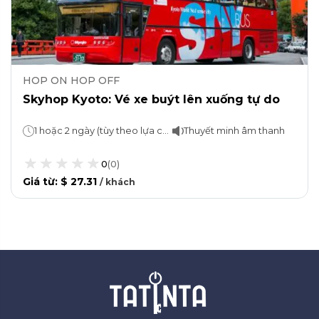
HOP ON HOP OFF
Skyhop Kyoto: Vé xe buýt lên xuống tự do
1 hoặc 2 ngày (tùy theo lựa chọn)
Thuyết minh âm thanh
0
(
0
)
Giá từ
:
$ 27.31
/
khách