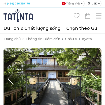
$
Tiếng Việt
USD
M:
(+84) 786 359 178
Du lịch & Chất lượng sống
Chọn theo Gu
T
Trang chủ
Thông tin Điểm đến
Châu Á
Kyoto