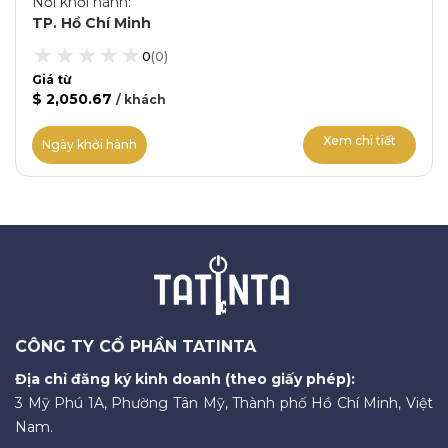
Nơi khởi hành
:
TP. Hồ Chí Minh
0
(
0
)
Giá từ
$ 2,050.67
/
khách
Xem chi tiết
Ngày khởi hành
CÔNG TY CỔ PHẦN TATINTA
Địa chỉ đăng ký kinh doanh (theo giấy phép):
3 Mỹ Phú 1A, Phường Tân Mỹ, Thành phố Hồ Chí Minh, Việt
Nam.