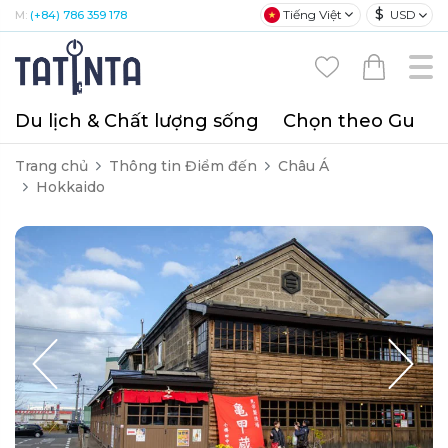
$
Tiếng Việt
USD
M:
(+84) 786 359 178
Du lịch & Chất lượng sống
Chọn theo Gu
T
Trang chủ
Thông tin Điểm đến
Châu Á
Hokkaido