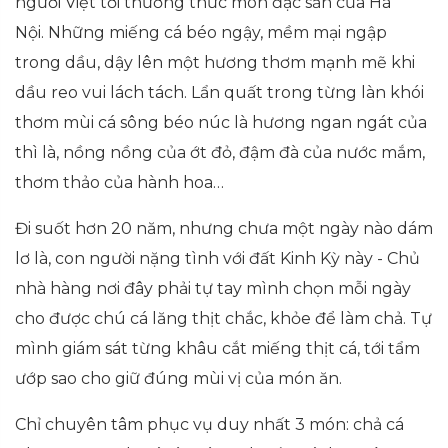
người Việt tới thưởng thức món đặc sản của Hà
Nội. Những miếng cá béo ngậy, mềm mại ngập
trong dầu, dậy lên một hương thơm mạnh mẽ khi
dầu reo vui lách tách. Lẩn quất trong từng làn khói
thơm mùi cá sông béo núc là hương ngan ngát của
thì là, nồng nồng của ớt đỏ, đậm đà của nước mắm,
thơm thảo của hành hoa…
Đi suốt hơn 20 năm, nhưng chưa một ngày nào dám
lơ là, con người nặng tình với đất Kinh Kỳ này - Chủ
nhà hàng nơi đây phải tự tay mình chọn mỗi ngày
cho được chú cá lăng thịt chắc, khỏe để làm chả. Tự
mình giám sát từng khâu cắt miếng thịt cá, tới tẩm
ướp sao cho giữ đúng mùi vị của món ăn.
Chỉ chuyên tâm phục vụ duy nhất 3 món: chả cá