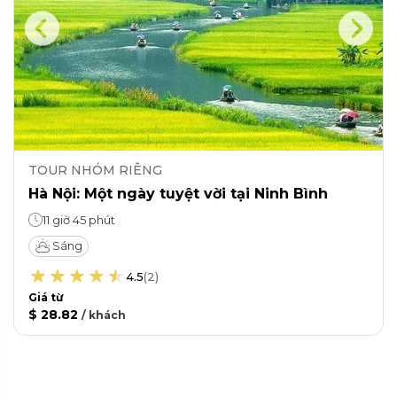
TOUR NHÓM RIÊNG
Hà Nội: Một ngày tuyệt vời tại Ninh Bình
11 giờ 45 phút
Sáng
4.5
(
2
)
Giá từ
$ 28.82
/
khách