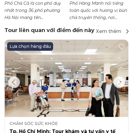
Phố Chả Cá là con phố duy
Phố Hàng Mành nổi tiếng
nhất trong 36 phố phường
toàn quốc với hương vị bún
Hà Nội mang tên...
chả truyền thống, nơi...
Tour liên quan với điểm đến này
Xem thêm
Lựa chọn hàng đầu
CHĂM SÓC SỨC KHỎE
Tp. Hồ Chí Minh: Tour khám và tư vấn y tế