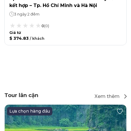
kết hợp – Tp. Hồ Chí Minh và Hà Nội
3 ngày 2 đêm
0
(
0
)
Giá từ
$ 374.83
/
khách
Tour lân cận
Xem thêm
Lựa chọn hàng đầu