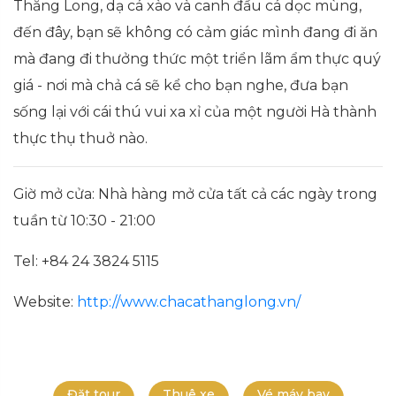
Thăng Long, dạ cá xào và canh đầu cá dọc mùng,
đến đây, bạn sẽ không có cảm giác mình đang đi ăn
mà đang đi thưởng thức một triển lãm ẩm thực quý
giá - nơi mà chả cá sẽ kể cho bạn nghe, đưa bạn
sống lại với cái thú vui xa xỉ của một người Hà thành
thực thụ thuở nào.
Giờ mở cửa: Nhà hàng mở cửa tất cả các ngày trong
tuần từ 10:30 - 21:00
Tel: +84 24 3824 5115
Website:
http://www.chacathanglong.vn/
Đặt tour
Thuê xe
Vé máy bay