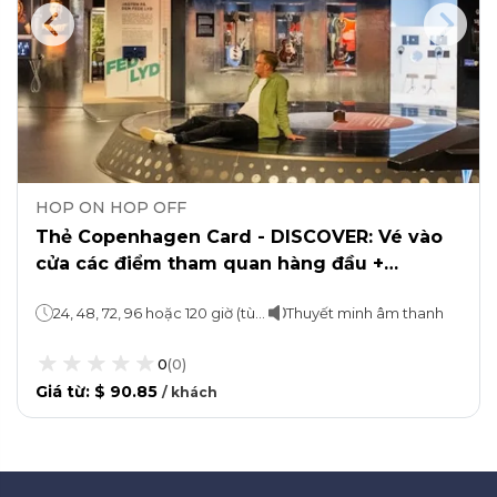
HOP ON HOP OFF
Thẻ Copenhagen Card - DISCOVER: Vé vào
cửa các điểm tham quan hàng đầu +
Phương tiện giao thông công cộng
24, 48, 72, 96 hoặc 120 giờ (tùy theo lựa chọn)
Thuyết minh âm thanh
0
(
0
)
Giá từ
:
$ 90.85
/
khách