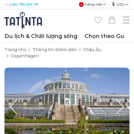
$
Tiếng Việt
USD
M:
(+84) 786 359 178
Du lịch & Chất lượng sống
Chọn theo Gu
T
Trang chủ
Thông tin Điểm đến
Châu Âu
Copenhagen