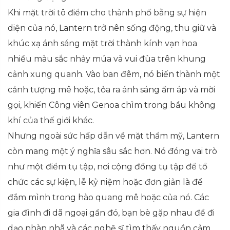
Khi mặt trời tô điểm cho thành phố bằng sự hiện
diện của nó, Lantern trở nên sống động, thu giữ và
khúc xạ ánh sáng mặt trời thành kính vạn hoa
nhiều màu sắc nhảy múa và vui đùa trên khung
cảnh xung quanh. Vào ban đêm, nó biến thành một
cảnh tượng mê hoặc, tỏa ra ánh sáng ấm áp và mời
gọi, khiến Công viên Genoa chìm trong bầu không
khí của thế giới khác.
Nhưng ngoài sức hấp dẫn về mặt thẩm mỹ, Lantern
còn mang một ý nghĩa sâu sắc hơn. Nó đóng vai trò
như một điểm tụ tập, nơi cộng đồng tụ tập để tổ
chức các sự kiện, lễ kỷ niệm hoặc đơn giản là để
đắm mình trong hào quang mê hoặc của nó. Các
gia đình đi dã ngoại gần đó, bạn bè gặp nhau để đi
dạo nhàn nhã và các nghệ sĩ tìm thấy nguồn cảm