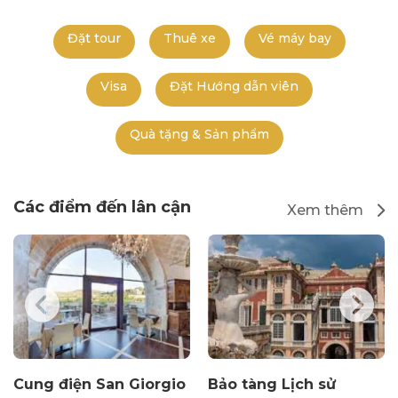
Đặt tour
Thuê xe
Vé máy bay
Visa
Đặt Hướng dẫn viên
Quà tặng & Sản phẩm
Các điểm đến lân cận
Xem thêm
Cung điện San Giorgio
Bảo tàng Lịch sử