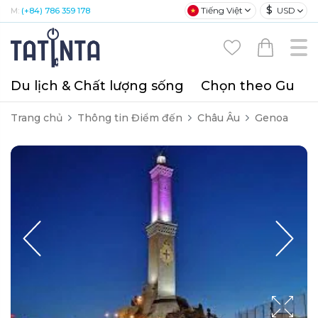
$
Tiếng Việt
USD
M:
(+84) 786 359 178
Du lịch & Chất lượng sống
Chọn theo Gu
T
Trang chủ
Thông tin Điểm đến
Châu Âu
Genoa