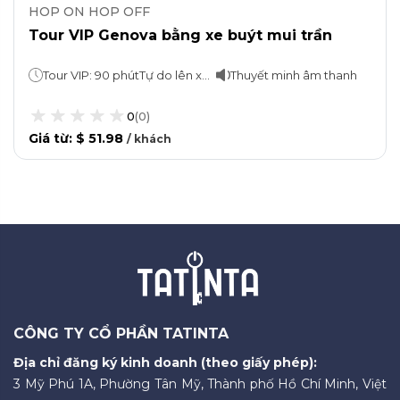
HOP ON HOP OFF
Tour VIP Genova bằng xe buýt mui trần
Tour VIP: 90 phútTự do lên xuống xe: 1 ngày
Thuyết minh âm thanh
0
(
0
)
Giá từ
:
$ 51.98
/
khách
CÔNG TY CỔ PHẦN TATINTA
Địa chỉ đăng ký kinh doanh (theo giấy phép):
3 Mỹ Phú 1A, Phường Tân Mỹ, Thành phố Hồ Chí Minh, Việt