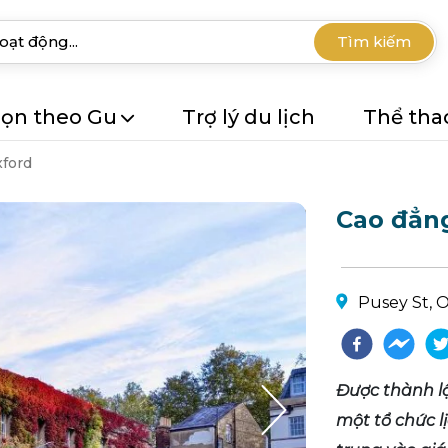
Tìm kiếm
ọn theo Gu
Trợ lý du lịch
Thể tha
ford
Cao đẳng
Pusey St, 
Được thành l
một tổ chức lị