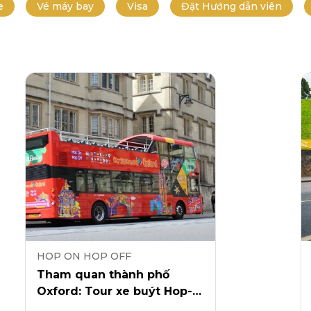
e
Vé máy bay
Visa
Đặt Hướng dẫn viên
HOP ON HOP OFF
Tham quan thành phố
Oxford: Tour xe buýt Hop-
On Hop Off