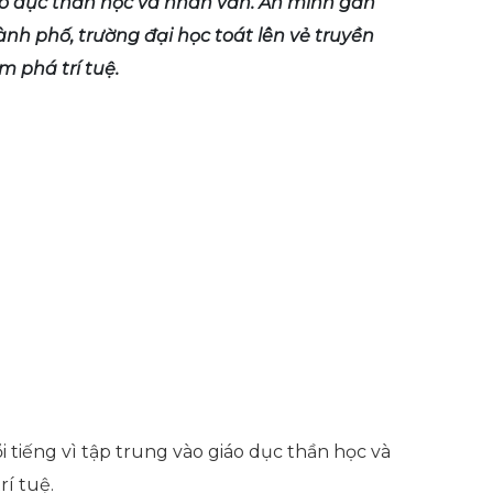
áo dục thần học và nhân văn. Ẩn mình gần
nh phố, trường đại học toát lên vẻ truyền
 phá trí tuệ.
 tiếng vì tập trung vào giáo dục thần học và
í tuệ.