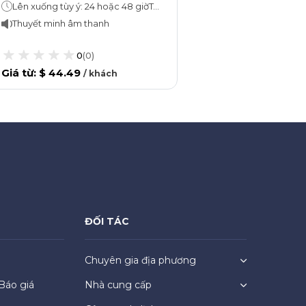
Lên xuống tùy ý: 24 hoặc 48 giờTour du thuyền: 40 phút
thuyền Salter's Steamers
Thuyết minh âm thanh
0
(
0
)
Giá từ
:
$ 44.49
/
khách
ĐỐI TÁC
Chuyên gia địa phương
Báo giá
Nhà cung cấp