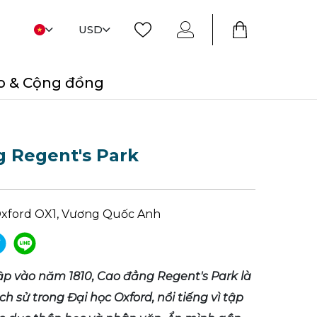
USD
o & Cộng đồng
 Regent's Park
Oxford OX1, Vương Quốc Anh
ập vào năm 1810, Cao đẳng Regent's Park là
ch sử trong Đại học Oxford, nổi tiếng vì tập