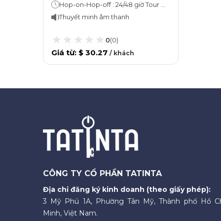
Hop-on-Hop-off : 24/48 giờ Tour đi bộ Oxford: 45 phút
chuyến đi bộ
Thuyết minh âm thanh
0
(
0
)
Giá từ
:
$ 30.27
/
khách
CÔNG TY CỔ PHẦN TATINTA
Địa chỉ đăng ký kinh doanh (theo giấy phép):
3 Mỹ Phú 1A, Phường Tân Mỹ, Thành phố Hồ C
Minh, Việt Nam.