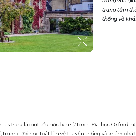
trung vào gi
trung tâm thà
thống và khám
's Park là một tổ chức lịch sử trong Đại học Oxford, nổi
trường đại học toát lên vẻ truyền thống và khám phá tr