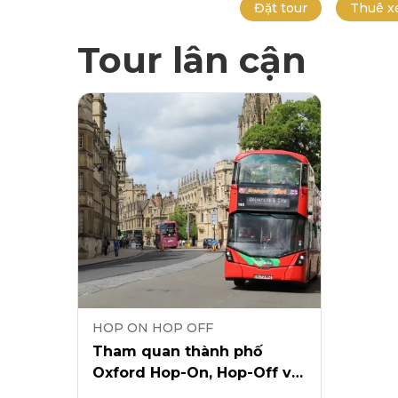
Đặt tour
Thuê x
Tour lân cận
HOP ON HOP OFF
Tham quan thành phố
Oxford Hop-On, Hop-Off với
vé vào Tháp Carfax + 2