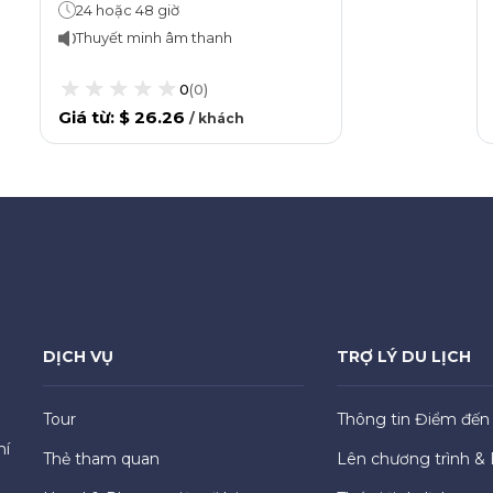
24 hoặc 48 giờ
Thuyết minh âm thanh
0
(
0
)
Giá từ
:
$ 26.26
/
khách
DỊCH VỤ
TRỢ LÝ DU LỊCH
Tour
Thông tin Điểm đến
hí
Thẻ tham quan
Lên chương trình & 