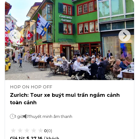
HOP ON HOP OFF
Zurich: Tour xe buýt mui trần ngắm cảnh
toàn cảnh
1 giờ
Thuyết minh âm thanh
0
(
0
)
Giá từ
:
$ 27.16
/
khách