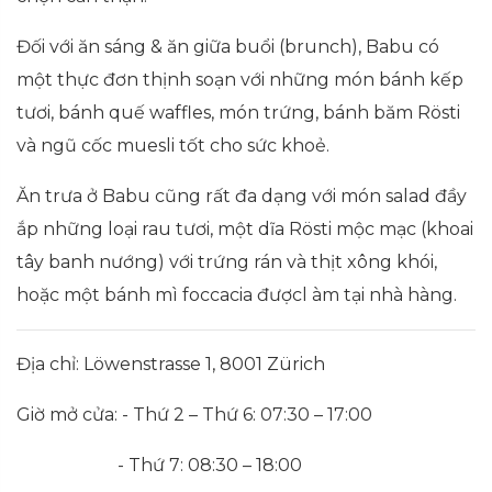
Đối với ăn sáng & ăn giữa buổi (brunch), Babu có
một thực đơn thịnh soạn với những món bánh kếp
tươi, bánh quế waffles, món trứng, bánh băm Rösti
và ngũ cốc muesli tốt cho sức khoẻ.
Ăn trưa ở Babu cũng rất đa dạng với món salad đầy
ắp những loại rau tươi, một dĩa Rösti mộc mạc (khoai
tây banh nướng) với trứng rán và thịt xông khói,
hoặc một bánh mì foccacia đượcl àm tại nhà hàng.
Địa chỉ: Löwenstrasse 1, 8001 Zürich
Giờ mở cửa: - Thứ 2 – Thứ 6: 07:30 – 17:00
- Thứ 7: 08:30 – 18:00