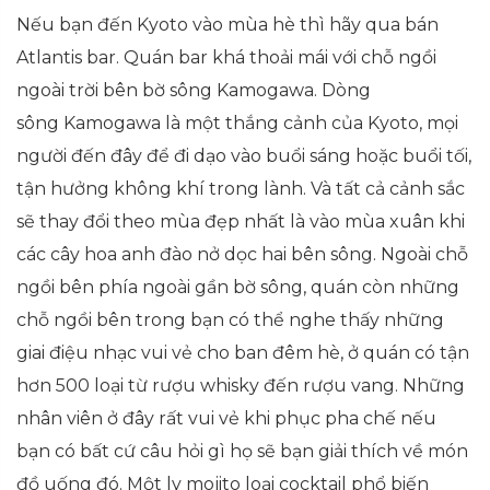
Nếu bạn đến Kyoto vào mùa hè thì hãy qua bán
Atlantis bar. Quán bar khá thoải mái với chỗ ngồi
ngoài trời bên bờ sông Kamogawa. Dòng
sông Kamogawa là một thắng cảnh của Kyoto, mọi
người đến đây để đi dạo vào buổi sáng hoặc buổi tối,
tận hưởng không khí trong lành. Và tất cả cảnh sắc
sẽ thay đổi theo mùa đẹp nhất là vào mùa xuân khi
các cây hoa anh đào nở dọc hai bên sông. Ngoài chỗ
ngồi bên phía ngoài gần bờ sông, quán còn những
chỗ ngồi bên trong bạn có thể nghe thấy những
giai điệu nhạc vui vẻ cho ban đêm hè, ở quán có tận
hơn 500 loại từ rượu whisky đến rượu vang. Những
nhân viên ở đây rất vui vẻ khi phục pha chế nếu
bạn có bất cứ câu hỏi gì họ sẽ bạn giải thích về món
đồ uống đó. Một ly mojito loại cocktail phổ biến