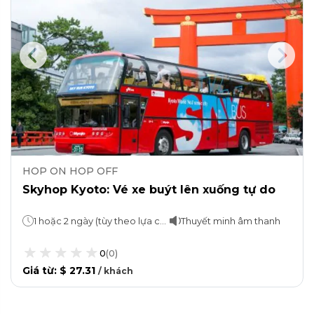
HOP ON HOP OFF
Skyhop Kyoto: Vé xe buýt lên xuống tự do
1 hoặc 2 ngày (tùy theo lựa chọn)
Thuyết minh âm thanh
0
(
0
)
Giá từ
:
$ 27.31
/
khách