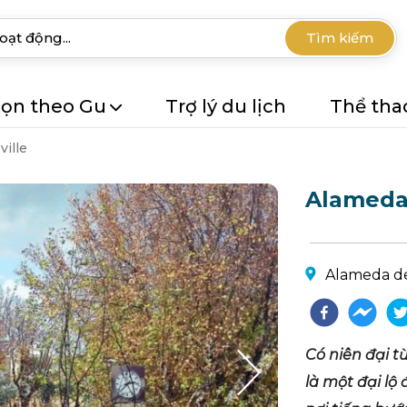
Tìm kiếm
ọn theo Gu
Trợ lý du lịch
Thể tha
ville
Alameda
Alameda de
Có niên đại t
là một đại lộ