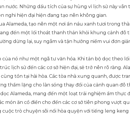
 nước. Những dấu tích của sự hùng vĩ lịch sử này vẫn tồ
n nghi hiện đại hiện đang tạo nên không gian.
ua Alameda, tạo nên một nơi ẩn náu xanh tươi trong thà
ng đến một lối thoát thanh thản khỏi khung cảnh đô t
đường dừng lại, suy ngẫm và tận hưởng niềm vui đơn giả
ò của nó như một ngã tư văn hóa. Khi tản bộ dọc theo lối
trúc lịch sử đến các cơ sở hiện đại, sẽ trở nên rõ ràng.
ại cùng tồn tại hài hòa. Các tòa nhà xung quanh, được tr
 thầm lặng cho làn sóng thay đổi của cảnh quan đô thị
dọc Alameda, mang đến một loạt trải nghiệm ẩm thực đá
c món ăn cổ điển cho đến các cơ sở tiên phong vượt qua
uộc trò chuyện sôi nổi hòa quyện với tiếng leng keng c