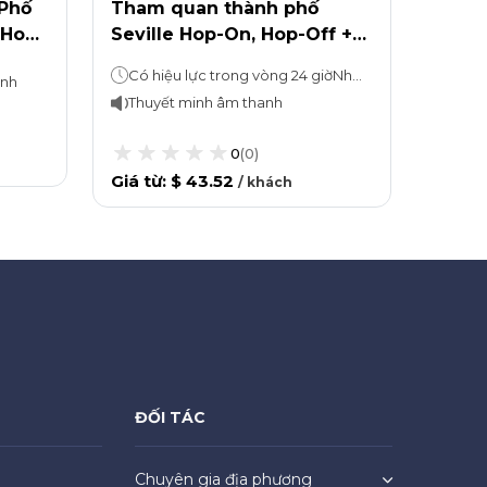
Phố
Tham quan thành phố
Tham
 Hop-
Seville Hop-On, Hop-Off +
Sevil
Nhà thờ & Giralda
Alcaz
Có hiệu lực trong vòng 24 giờNhà thờ: Ở lại bao lâu tùy thích
anh
Thuyết minh âm thanh
Thuy
0
(
0
)
Giá từ
:
$ 43.52
Giá từ
/
khách
ĐỐI TÁC
Chuyên gia địa phương