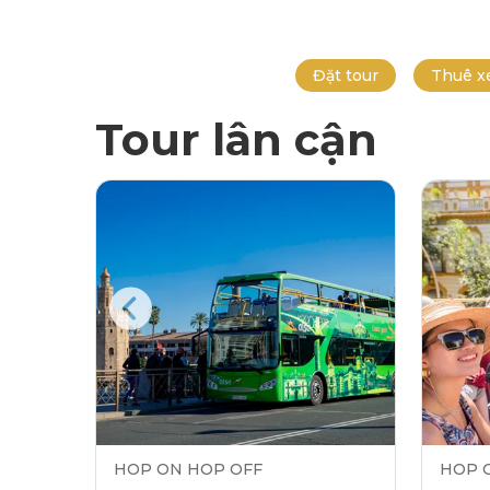
Đặt tour
Thuê x
Tour lân cận
HOP ON HOP OFF
HOP 