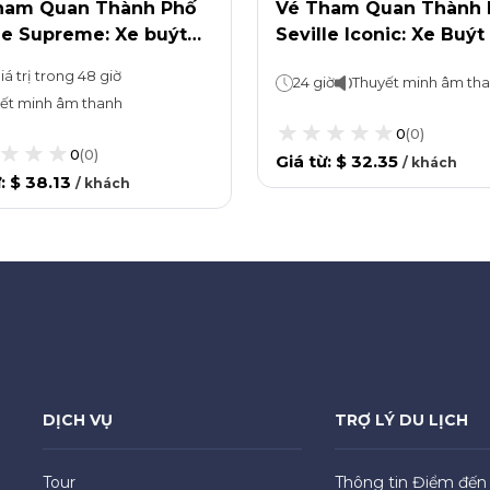
ham Quan Thành Phố
Vé Tham Quan Thành 
le Supreme: Xe buýt
Seville Iconic: Xe Buýt
On, Hop-Off
On Hop-Off
iá trị trong 48 giờ
24 giờ
Thuyết minh âm th
ết minh âm thanh
0
(
0
)
0
(
0
)
Giá từ
:
$ 32.35
/
khách
ừ
:
$ 38.13
/
khách
DỊCH VỤ
TRỢ LÝ DU LỊCH
Tour
Thông tin Điểm đến