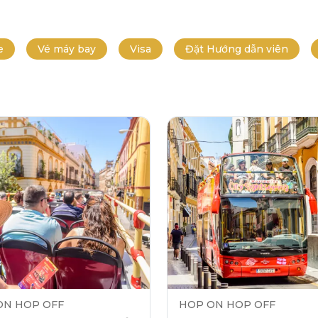
e
Vé máy bay
Visa
Đặt Hướng dẫn viên
ON HOP OFF
HOP ON HOP OFF