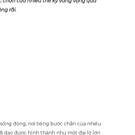
ớc chân của nhiều thế kỷ vang vọng qua
ộng rãi.
h sống động, nơi tiếng bước chân của nhiều
 đi dạo được hình thành như một đại lộ lớn