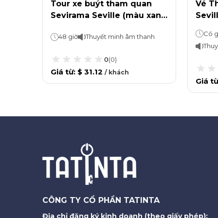
 Phố
Tour xe buýt tham quan
Vé T
uýt
Sevirama Seville (màu xanh
Sevil
lá cây)
Hop-
Có g
anh
48 giờ
Thuyết minh âm thanh
Thuy
0
(
0
)
Giá từ
:
$ 31.12
/
khách
Giá t
CÔNG TY CỔ PHẦN TATINTA
Địa chỉ đăng ký kinh doanh (theo giấy phép):