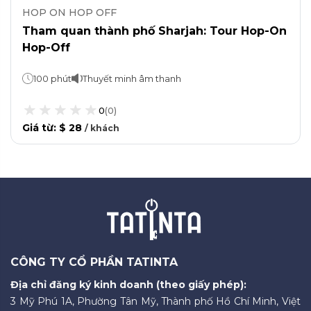
HOP ON HOP OFF
Tham quan thành phố Sharjah: Tour Hop-On
Hop-Off
100 phút
Thuyết minh âm thanh
0
(
0
)
Giá từ
:
$ 28
/
khách
CÔNG TY CỔ PHẦN TATINTA
Địa chỉ đăng ký kinh doanh (theo giấy phép):
3 Mỹ Phú 1A, Phường Tân Mỹ, Thành phố Hồ Chí Minh, Việt