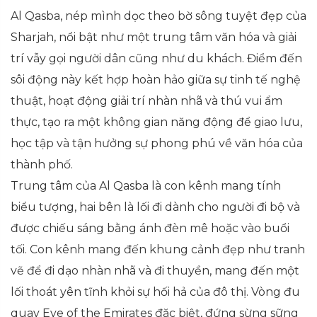
Al Qasba, nép mình dọc theo bờ sông tuyệt đẹp của
Sharjah, nổi bật như một trung tâm văn hóa và giải
trí vẫy gọi người dân cũng như du khách. Điểm đến
sôi động này kết hợp hoàn hảo giữa sự tinh tế nghệ
thuật, hoạt động giải trí nhàn nhã và thú vui ẩm
thực, tạo ra một không gian năng động để giao lưu,
học tập và tận hưởng sự phong phú về văn hóa của
thành phố.
Trung tâm của Al Qasba là con kênh mang tính
biểu tượng, hai bên là lối đi dành cho người đi bộ và
được chiếu sáng bằng ánh đèn mê hoặc vào buổi
tối. Con kênh mang đến khung cảnh đẹp như tranh
vẽ để đi dạo nhàn nhã và đi thuyền, mang đến một
lối thoát yên tĩnh khỏi sự hối hả của đô thị. Vòng đu
quay Eye of the Emirates đặc biệt, đứng sừng sững