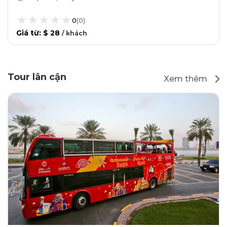
0
(
0
)
Giá từ
:
$ 28
/
khách
Tour lân cận
Xem thêm